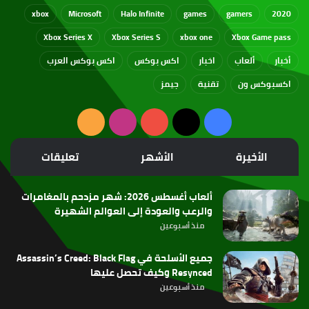
xbox
Microsoft
Halo Infinite
games
gamers
2020
Xbox Series X
Xbox Series S
xbox one
Xbox Game pass
أخبار
ألعاب
اخبار
اكس بوكس
اكس بوكس العرب
اكسبوكس ون
تقنية
جيمز
‫X
فيسبوك
‫YouTube
انستقرام
ملخص
الموقع
الأخيرة
الأشهر
تعليقات
RSS
ألعاب أغسطس 2026: شهر مزدحم بالمغامرات
والرعب والعودة إلى العوالم الشهيرة
منذ أسبوعين
جميع الأسلحة في Assassin’s Creed: Black Flag
Resynced وكيف تحصل عليها
منذ أسبوعين