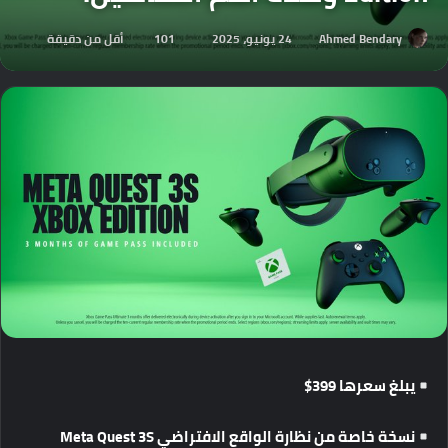
Ahmed Bendary
24 يونيو، 2025
101
أقل من دقيقة
يبلغ
سعرها
399$
نسخة
خاصة
من
نظارة
الواقع
الافتراضي
Meta Quest 3S