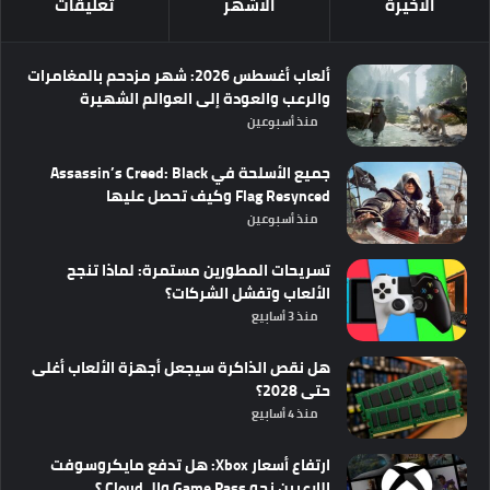
الأخيرة
الأشهر
تعليقات
ألعاب أغسطس 2026: شهر مزدحم بالمغامرات
والرعب والعودة إلى العوالم الشهيرة
منذ أسبوعين
جميع الأسلحة في Assassin’s Creed: Black
Flag Resynced وكيف تحصل عليها
منذ أسبوعين
تسريحات المطورين مستمرة: لماذا تنجح
الألعاب وتفشل الشركات؟
منذ 3 أسابيع
هل نقص الذاكرة سيجعل أجهزة الألعاب أغلى
حتى 2028؟
منذ 4 أسابيع
ارتفاع أسعار Xbox: هل تدفع مايكروسوفت
اللاعبين نحو Game Pass والـ Cloud ؟