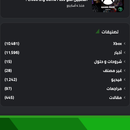
منذ 4 أسابيع
تصنيفات
(10٬481)
Xbox
أخبار
(11٬596)
شروحات و حلول
(15)
غير مصنف
(28)
فيديو
(1٬242)
مراجعات
(97)
مقالات
(445)