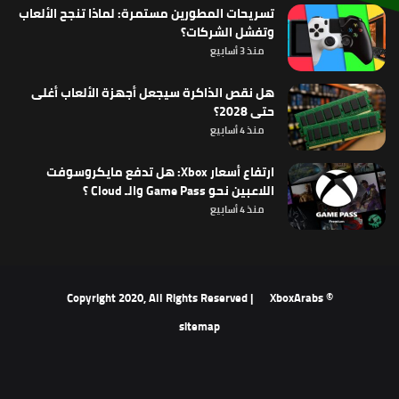
تسريحات المطورين مستمرة: لماذا تنجح الألعاب
وتفشل الشركات؟
منذ 3 أسابيع
هل نقص الذاكرة سيجعل أجهزة الألعاب أغلى
حتى 2028؟
منذ 4 أسابيع
ارتفاع أسعار Xbox: هل تدفع مايكروسوفت
اللاعبين نحو Game Pass والـ Cloud ؟
منذ 4 أسابيع
XboxArabs
© Copyright 2020, All Rights Reserved |
sitemap
‫X
فيسبوك
‫YouTube
انستقرام
ملخص