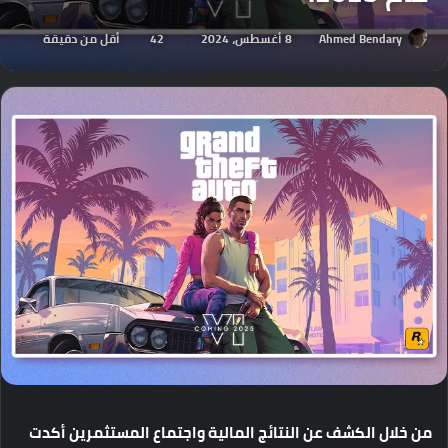
Ahmed Bendary
8 أغسطس، 2024
42
أقل من دقيقة
من
خلال
الكشف
عن
النتائج
المالية
واجتماع
المستثمرين
أكدت