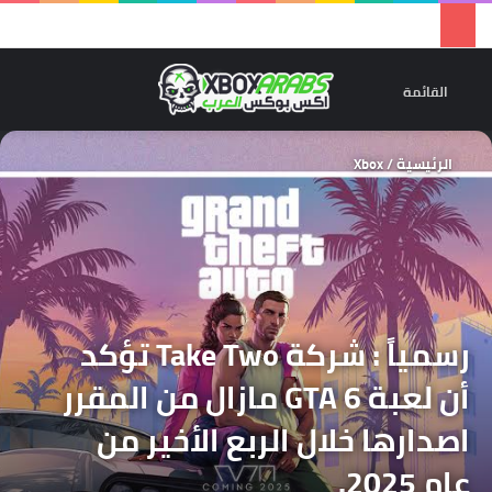
تسجيل 
ال
القائمة
الرئيسية
/
Xbox
رسمياً : شركة Take Two تؤكد
أن لعبة GTA 6 مازال من المقرر
اصدارها خلال الربع الأخير من
عام 2025.