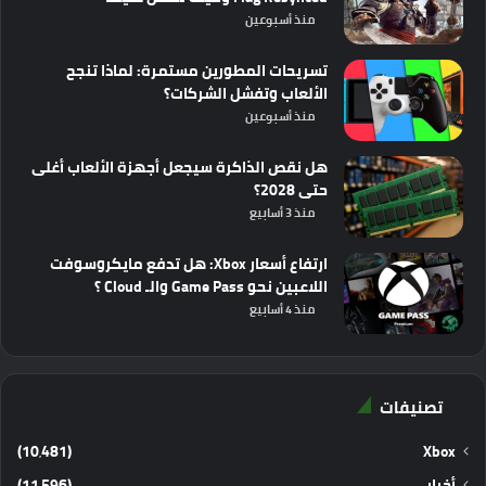
منذ أسبوعين
تسريحات المطورين مستمرة: لماذا تنجح
الألعاب وتفشل الشركات؟
منذ أسبوعين
هل نقص الذاكرة سيجعل أجهزة الألعاب أغلى
حتى 2028؟
منذ 3 أسابيع
ارتفاع أسعار Xbox: هل تدفع مايكروسوفت
اللاعبين نحو Game Pass والـ Cloud ؟
منذ 4 أسابيع
تصنيفات
(10٬481)
Xbox
أخبار
(11٬596)