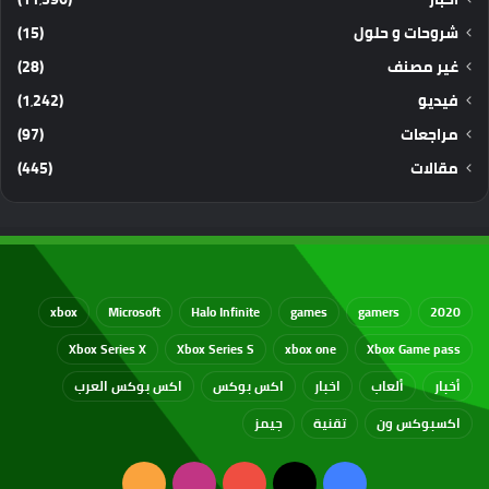
شروحات و حلول
(15)
غير مصنف
(28)
فيديو
(1٬242)
مراجعات
(97)
مقالات
(445)
xbox
Microsoft
Halo Infinite
games
gamers
2020
Xbox Series X
Xbox Series S
xbox one
Xbox Game pass
أخبار
ألعاب
اخبار
اكس بوكس
اكس بوكس العرب
اكسبوكس ون
تقنية
جيمز
‫X
فيسبوك
‫YouTube
انستقرام
ملخص