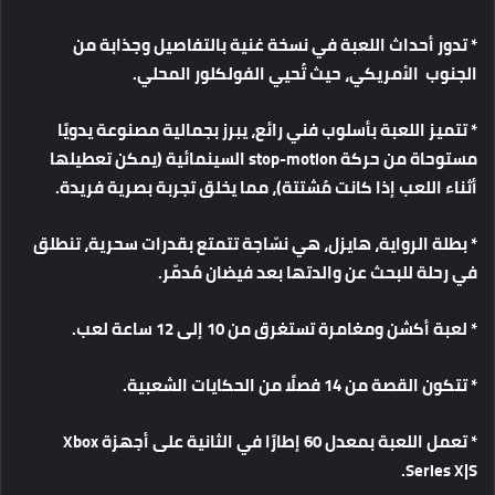
*
تدور
أحداث
اللعبة
في
نسخة
غنية
بالتفاصيل
وجذابة
من
الجنوب
الأمريكي،
حيث
تُحيي
الفولكلور
المحلي
.
*
تتميز
اللعبة
بأسلوب
فني
رائع،
يبرز
بجمالية
مصنوعة
يدويًا
مستوحاة
من
حركة
stop-motion
السينمائية
(
يمكن
تعطيلها
أثناء
اللعب
إذا
كانت
مُشتتة
)
،
مما
يخلق
تجربة
بصرية
فريدة
.
*
بطلة
الرواية،
هايزل،
هي
نسّاجة
تتمتع
بقدرات
سحرية،
تنطلق
في
رحلة
للبحث
عن
والدتها
بعد
فيضان
مُدمّر
.
*
لعبة
أكشن
ومغامرة
تستغرق
من
10
إلى
12
ساعة
لعب
.
*
تتكون
القصة
من
14
فصلًا
من
الحكايات
الشعبية
.
*
تعمل
اللعبة
بمعدل
60
إطارًا
في
الثانية
على
أجهزة
Xbox
Series X|S.