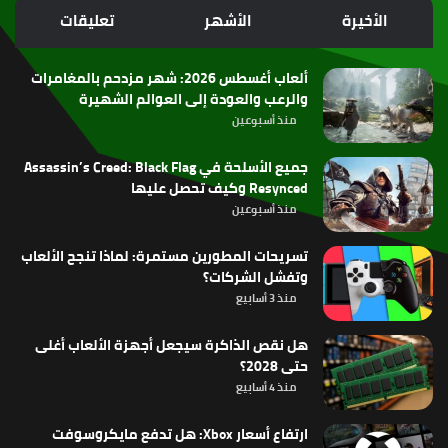
الموقع
الأخيرة
الأشهر
تعليقات
RSS
ألعاب أغسطس 2026: شهر مزدحم بالمغامرات
والرعب والعودة إلى العوالم الشهيرة
منذ أسبوعين
جميع الأسلحة في Assassin’s Creed: Black Flag
Resynced وكيف تحصل عليها
منذ أسبوعين
تسريحات المطورين مستمرة: لماذا تنجح الألعاب
وتفشل الشركات؟
منذ 3 أسابيع
هل نقص الذاكرة سيجعل أجهزة الألعاب أغلى
حتى 2028؟
منذ 4 أسابيع
ارتفاع أسعار Xbox: هل تدفع مايكروسوفت