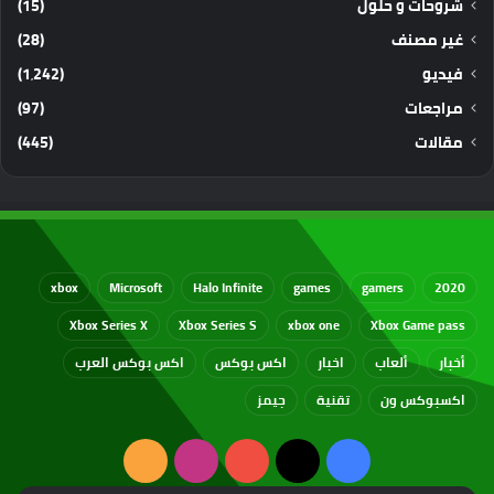
شروحات و حلول
(15)
غير مصنف
(28)
فيديو
(1٬242)
مراجعات
(97)
مقالات
(445)
xbox
Microsoft
Halo Infinite
games
gamers
2020
Xbox Series X
Xbox Series S
xbox one
Xbox Game pass
أخبار
ألعاب
اخبار
اكس بوكس
اكس بوكس العرب
اكسبوكس ون
تقنية
جيمز
‫X
فيسبوك
‫YouTube
انستقرام
ملخص