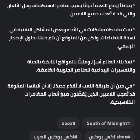
*
يتباطأ
إيقاع
اللعبة
أحيانًا
بسبب
عناصر
الاستكشاف
وحل
الألغاز،
والتي
قد
لا
تُعجب
جميع
اللاعبين
.
*
تمت
ملاحظة
مشكلات
في
الأداء
وبعض
المشاكل
التقنية
في
نسخة
الانطباعات،
ولكن
من
المتوقع
أن
يتم
حلها
بحلول
الإصدار
الرسمي
.
*
يُعدّ
بناء
العالم
آسرًا،
ومليئًا
بالمواقع
النابضة
بالحياة
والتفسيرات
الإبداعية
للعناصر
الجنوبية
الغامضة
.
*
في
حين
أن
طريقة
اللعب
لا
تُقدّم
جديدًا،
إلا
أن
آلياتها
المألوفة
قد
تُعجب
اللاعبين
الذين
يُفضّلون
صيغ
ألعاب
المغامرات
الكلاسيكية
.
xbox
South of Midnight
xbox اكس بوكس
اكس بوكس العرب