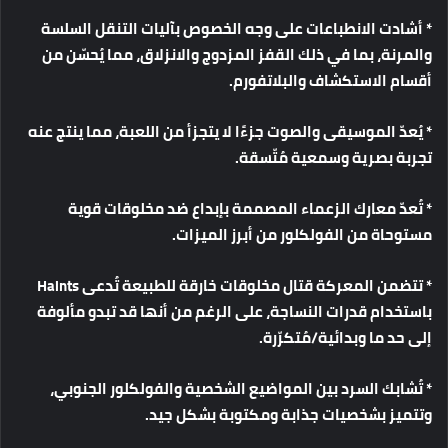
*
أشادت
الانطباعات
على
وجه
الخصوص
بآليات
التنقل
السلسة
والمرنة،
بما
في
ذلك
القفز
المزدوج
والانزلاق،
مما
يُحسّن
من
أقسام
الاستكشاف
والبلاتفورم
.
*
يُعدّ
الموسيقى
والصوت
جزءًا
لا
يتجزأ
من
اللعبة،
مما
ينتج
عنه
تجربة
بصرية
وسمعية
مُتّسقة
.
*
تُعدّ
معارك
الزعماء
المصممة
بإبداع
ضد
مخلوقات
قوية
مستوحاة
من
الفولكلور
من
أبرز
الميزات
.
*
تتضمن
المعركة
قتال
مخلوقات
خارقة
للطبيعة
تُدعى
Haints
باستخدام
قدرات
النساجة،
على
الرغم
من
أنها
قد
تبدو
مألوفة
إلى
حد
ما
وبدائية
/
مُتكرّرة
.
*
تُشابك
السرد
بين
المواضيع
الشخصية
والفولكلور
الجنوبي،
وتتميز
بشخصيات
جذابة
ومكتوبة
بشكل
جيد
.