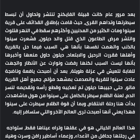
بعد مرور عام كانت قبيلة الفايكنج تنتشر وتحاول أن تبسط
سيطرتها وتداهم القرى، حيث قامت بإطلاق القذائف على قرية
سينوا ومات الكثير من المدنيين وأكثرهم سقط في النهر فتلوث
وانتشر مرض الطاعون الذي قتل والد ديلون، فشعرت سينوا
بالذنب واتهمت نفسها بأنها هي السبب فيما حل بالقرية
وأهلها فقررت الرحيل والابتعاد، ديلون حاول منعها وأخبرها
بأنها ليست السبب لكنها رفضت ونوارت عن الأنظار واتجهت
للغابة لتعيش في عزلة طويلة، بعد أن أصبحت يافعة وناضجة
عادت سينوا للقرية وانصدمت بمشهد مؤلم، جميع أهل القرية
ماتو، حتى حبيبها ديلون تم تعذيبه وقطع رأسه وتقديمه لنسر
الدم، لعنة الظلام سيطر بالكامل على سينوا من هول ماشاهدت،
بدأت هنا رحلة الانتقام، وبما أن قوة الظلام سيطرت على سينوا
فهذا يعني أنها أصبحت ترى العالم الآخر والتي ستسافر إليه.
هذا العالم الخيالي هو في عقلها وتراه عيناها فقط، ستواجه
في رجلتها جحافل من الأعداء، وزعماء أساطير رافن وسرت وهيلا