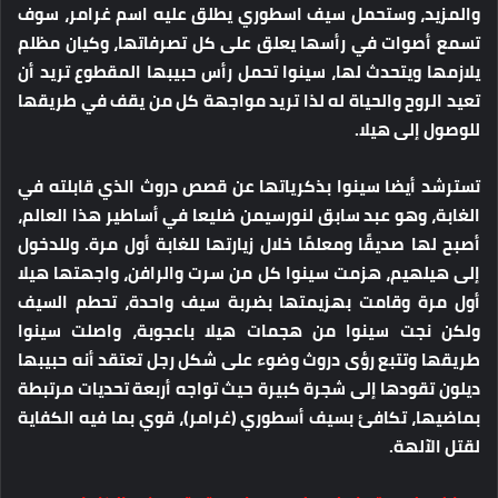
والمزيد، وستحمل سيف اسطوري يطلق عليه اسم غرامر، سوف
تسمع أصوات في رأسها يعلق على كل تصرفاتها، وكيان مظلم
يلازمها ويتحدث لها، سينوا تحمل رأس حبيبها المقطوع تريد أن
تعيد الروح والحياة له لذا تريد مواجهة كل من يقف في طريقها
للوصول إلى هيلا.
تسترشد أيضا سينوا بذكرياتها عن قصص دروث الذي قابلته في
الغابة، وهو عبد سابق لنورسيمن ضليعا في أساطير هذا العالم،
أصبح لها صديقًا ومعلمًا خلال زيارتها للغابة أول مرة. وللدخول
إلى هيلهيم، هزمت سينوا كل من سرت والرافن، واجهتها هيلا
أول مرة وقامت بهزيمتها بضربة سيف واحدة، تحطم السيف
ولكن نجت سينوا من هجمات هيلا باعجوبة، واصلت سينوا
طريقها وتتبع رؤى دروث وضوء على شكل رجل تعتقد أنه حبيبها
ديلون تقودها إلى شجرة كبيرة حيث تواجه أربعة تحديات مرتبطة
بماضيها، تكافئ بسيف أسطوري (غرامر)، قوي بما فيه الكفاية
لقتل الآلهة.