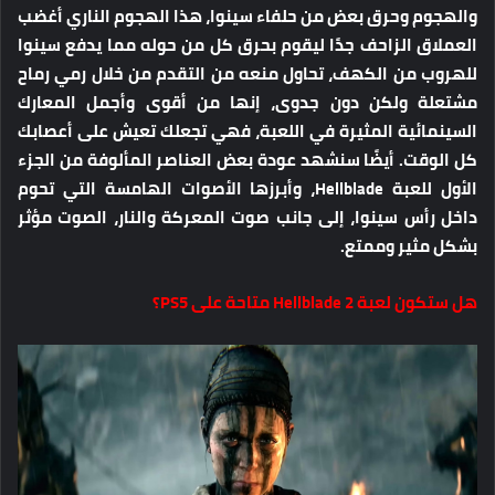
والهجوم وحرق بعض من حلفاء سينوا، هذا الهجوم الناري أغضب
العملاق الزاحف جدًا ليقوم بحرق كل من حوله مما يدفع سينوا
للهروب من الكهف، تحاول منعه من التقدم من خلال رمي رماح
مشتعلة ولكن دون جدوى، إنها من أقوى وأجمل المعارك
السينمائية المثيرة في اللعبة، فهي تجعلك تعيش على أعصابك
كل الوقت. أيضًا سنشهد عودة بعض العناصر المألوفة من الجزء
الأول للعبة Hellblade، وأبرزها الأصوات الهامسة التي تحوم
داخل رأس سينوا، إلى جانب صوت المعركة والنار، الصوت مؤثر
بشكل مثير وممتع.
هل ستكون لعبة Hellblade 2 متاحة على PS5؟