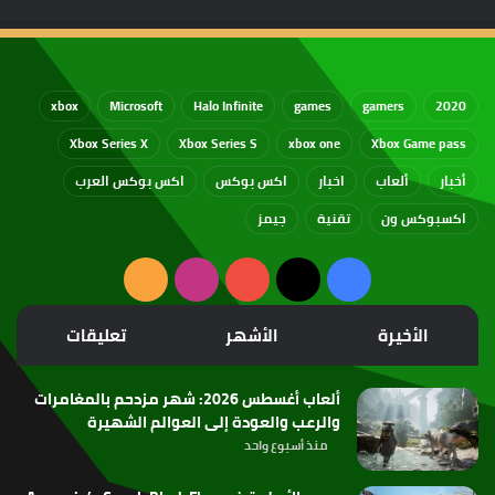
xbox
Microsoft
Halo Infinite
games
gamers
2020
Xbox Series X
Xbox Series S
xbox one
Xbox Game pass
أخبار
ألعاب
اخبار
اكس بوكس
اكس بوكس العرب
اكسبوكس ون
تقنية
جيمز
‫X
فيسبوك
‫YouTube
انستقرام
ملخص
الموقع
الأخيرة
الأشهر
تعليقات
RSS
ألعاب أغسطس 2026: شهر مزدحم بالمغامرات
والرعب والعودة إلى العوالم الشهيرة
منذ أسبوع واحد