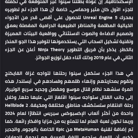
الإسكندنافية، إن عودة بطلتنا سينوا غير المتوقعة في تكملة
للجزء الأول كان مثير وحماسي، خاصة أن هذا الجزء تم تطويره
بمحرك Unreal Engine 5 للحصول على أقصى قدر من الأجواء
الخيالية المظلمة والمناظر الطبيعية الدرامية المفصلة بعمق
وتصميم الاضاءة والصوت الاستثنائي وواقعية البيئات المميزة
وتقنية تشكيل السحاب التي يستخدمونها لتوفير هذا الجو المنذر
بالخطر. يذكر بأن فريق التطوير Ninja Theory أعلن عن الجزء
الثاني في عام 2019 وذلك أثناء حفل توزيع الجوائز.
في هذا الجزء ستكمل سينوا رحلتها لتواجه غزاة الفايكنج
وتقوم بمحاربتهم وإنهاء ظلمهم وفسادهم في أيسلندا، هذه
المرة سنشهد نظام قتال موسع ومفصل وجديد سريع الوتيرة،
إلى جانب القتال ستواجه سينوا الألغاز التي عليها حلها، وخلال
رحلة الانتقام ستستكشف مناطق مختلفة ومخيفة. Hellblade 2
واحدة من أكثر ألعاب الإكسبوكس سيريس انتظارًا لعام 2024
وربما تكون لعبة العام لما تتمتع به من مزايا وافكار رائعة. كما
تم إضافة تقنية MetaHuman من Epic الخاصة بالوجوه، والجدير
ذكره أن اللعبة ستدعم اللغة العربية مع ترجمة للحوارات