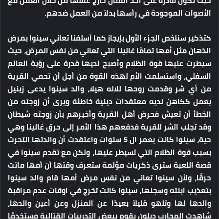
حيث تكون قادرة على أخذ القتال خارج عقلها من خلال العمل مع
الأصوات الموجودة في رأسها بدلاً من العمل ضدهم.
كتذكير سنلخص الجزء الأول بإيجاز كما أسلفنا تعاني سينوا بمرض
الذهان مثل أمها تمامًا غالينا التي تعاني من نفس المرض، حيث
سيطرت عليها قوة الظلام وأصبح لديها قدرة على رؤية العالم
السفلي، واستسلمت الأم لهذه القوة من أجل أن تحمي القرية
من أي شر وقدمت روحها للاله هيلا، والد سينوا يدعى زينيل
يعمل ككاهن لديه معتقدات دينية خاطئة ويرى أن زوجته من
الخطأ أن تعيش فحرض أهل القرية وأخبرهم بأن زوجته شيطان
وقد تجلب الشر للقرية فدفعهم هذا الأمر إلى حرق غالينا وهي
حية، سينوا كانت بعمر ال 5 سنوات واعتقدت أن والدتها انتحرت
بسبب قوة الظلام التي تسيطر عليها، ولكن مع تقدم سينوا في
قصة اللعبة سترى ذكريات مؤلمة ستعرف وقتها أن أمها ماتت
حرقًا، ولأن سينوا تعاني من نفس مرض أمها قام والد سينوا
بتعذيب ابنته وسجنها، سينوا كانت تخرج في اوقات عدم مراقبة
والدها لها وتلهو قليلاً بعيدًا عن المنزل وعن أعين والدها،
شاهدت المحارب ديلون يقوم ببعض التدريبات القتالية مستخدمًا