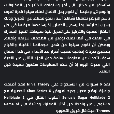
ستسافر من مكان إلى آخر وستواجه الكثير من المخلوقات
والوحوش، وعليها أن تقوم بحل الألغاز، تملك سينوا قدرة تعرف
باسم التركيز تجعلها تشاهد أشياء بنحو مختلف عن الآخرين وذلك
بسبب إصابتها بما يسمى الذهان، إذ يساعدها مرضها في حل
الألغاز الصعبة والتركيز على تعديل بنية محيطها، تتميز المعارك
في اللعبة في أنها تملك نوعين من الهجمات سريعة وثقيلة،
ويمكن أن تقوم سينوا من شحن هجماتها الثقيلة والقيام
بتحقيق ضربات إضافية لتسبب أضرار ضد الأعداء. في هذا المقال
سوف نتحدث عن معلومات هامة حول الجزء الثاني من اللعبة
التي صدرت اليوم إذ أن هذه المعلومات ستكون مفيدة قبل
اللعب.
بعد 6 سنوات من الاستحواذ على Ninja Theory فقد أصبحت
جاهزة لوضع معيار جديد لعروض Xbox Series X الحصرية مع
Senua’s Saga: Hellblade 2 أسلوب القتال في Hellblade 2
مستوحى من واحدة من أكثر المعارك وحشية في Game of
Thrones: حيث قال فريق التطوير: