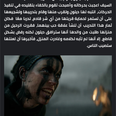
السيف اعجبت بحركاته وأصبحت تقوم بالخفاء بتقليده في تنفيذ
الحركات، انتبه لها ديلون وتقرب منها وقام بتدريبها وتشجيعها
على أن تستمر لحماية قريتها من أي شر قادم، تدربا معًا فكان
ثمار هذا التدريب أن تنشأ علاقة حب بينهما، فقررت الرحيل من
منزلها طلبت من والدها أنها سترافق ديلون لكنه رفض بشكل
قاطع، إلا أنها لم تأبه لكلامه وغادرت المنزل، فأخبرها أن لعنتها
ستصيب الناس.