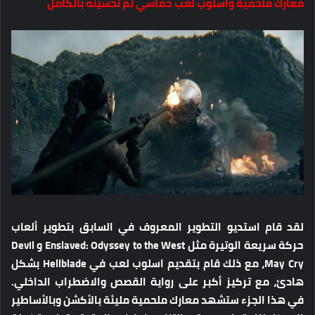
معارك ملحمية واسلوب لعب حماسي تم تحسينه بالكامل
لقد قام استديو التطوير المعروف في السابق بتطوير ألعاب
حركة سريعة الوتيرة مثل Enslaved: Odyssey to the West و Devil
May Cry، مع ذلك قام بتقديم اسلوب لعب في Hellblade بشكل
هادئ، مع تركيز أكبر على رواية القصص والاضطراب الداخلي.
في هذا الجزء ستشهد معارك ملحمية مليئة بالأكشن وبالأساطير