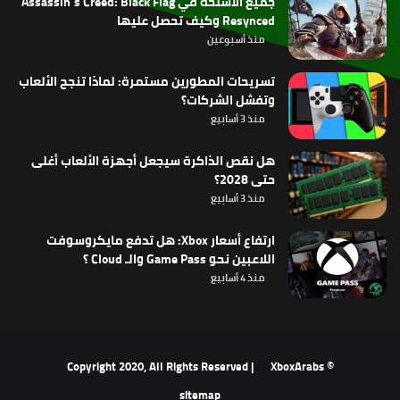
جميع الأسلحة في Assassin’s Creed: Black Flag
Resynced وكيف تحصل عليها
منذ أسبوعين
تسريحات المطورين مستمرة: لماذا تنجح الألعاب
وتفشل الشركات؟
منذ 3 أسابيع
هل نقص الذاكرة سيجعل أجهزة الألعاب أغلى
حتى 2028؟
منذ 3 أسابيع
ارتفاع أسعار Xbox: هل تدفع مايكروسوفت
اللاعبين نحو Game Pass والـ Cloud ؟
منذ 4 أسابيع
XboxArabs
© Copyright 2020, All Rights Reserved |
sitemap