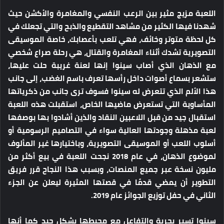
اللعبة مزيج مثير بين الرعب النفسي والمغامرة والأكشن حيث
شهدنا فيها الكثير من مشاهد التقطيع والذبح والتي تجعلك في
كل لحظة متوتر وخائف، فهي تلعب بأعصابك، خاصة الموسيقى
التصويرية تشدك أثناء المغامرة والقتال، هي رحلة صراع شخصي
مع الذهان الذي أصاب سينوا إنها لعنة غريبة حلت عليها،
ستشعر بسماع أصوات داخل رأسها تعرف باسم الغضب، إلى جانب
هذا الألم الذي تتعرض له سينوا فسوف ترى جانب من ذكرياتها
المأساوية التي تستعرض ماضيها الخاص، استقبلت هذه اللعبة
استقبال جيد من قبل اللاعبين النقاد والذين أشادوا بها بوصفها
لعبة مذهلة وجودتها العالية سواء في التصاميم الرسومية أو
أسلوب اللعب أو الموسيقى التصويرية، وباختيارها غير المألوف
لموضوع الذهان، في عام 2018 نجحت اللعبة في بيع أكثر من
مليون نسخة عبر جميع المنصات، وبسبب هذا النجاح قرر فريق
التطوير أن يمضي قدمًا في قصتها المثيرة ليعلن عن الجزء
الثاني في حفل توزيع الجوائز عام 2019.
سينوا تسير بحرية والتفاعل مع محيطها بشكل جيد كما أنها