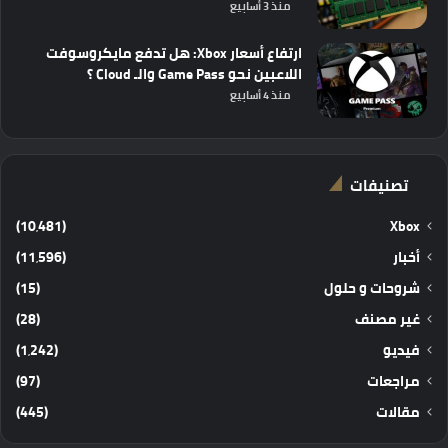
منذ 3 أسابيع
ارتفاع أسعار Xbox: هل تدفع مايكروسوفت
اللاعبين نحو Game Pass والـ Cloud ؟
منذ 4 أسابيع
تصنيفات
(10٬481)
Xbox
أخبار
(11٬596)
شروحات و حلول
(15)
غير مصنف
(28)
فيديو
(1٬242)
مراجعات
(97)
مقالات
(445)