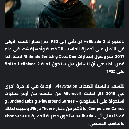
بالطبع لا، Hellblade 2 لن تأتي إلى PS5. تم إصدار اللعبة الأولى
في الأصل على أجهزة الحاسب الشخصية وأجهزة PS4 في عام
2017، مع وصول إصدارات Xbox One و Nintendo Switch لاحقًا. لذا
فمن الطبيعي أن نتساءل هل ستكون لعبة Hellblade 2 متاحة
على PS5؟
للأسف، بالنسبة لأصحاب PlayStation، الإجابة هي لا. مرة أخرى
في E3 2018، أعلنت Microsoft عن سلسلة من أربع عمليات
استحواذ على الاستوديو – Playground Games، و Undead Labs، و
Compulsion Games، والأهم من ذلك، Ninja Theory. ونتيجة لذلك،
فهذا يعني أن Hellblade 2 ستكون حصرية لأجهزة Xbox Series X
والحاسب الشخصي.