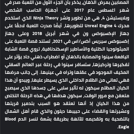
المصابين بمرض الذهان، يذكر بأن الجزء الأول من اللعبة صدر في
شهر اغسطس عام 2017 على أجهزة الحاسب الشخصي
وبلايستيشن 4، هي من تطوير ونشر Ninja Theory الذي استخدم
محرك Unreal Engine 4 لتطويرها، أيضًا صدرت اللعبة لاحقًا على
جهاز الإكسبوكس ون في شهر أبريل 2018 وعلى جهاز
إكسبوكس سيريس أكس/اس في 2021، تستند قصة اللعبة على
الميثولوجيا الكلتية والأساطير الإسكندنافية، تروي قصة الشابة
اليافعة سينوا والمصابة بالذهان أو اضطراب ذهني حاد يؤثر على
تفكيرها وتركيزها، ستسافر سينوا في رحلة عبر العالم السفلي
المخيف الموجود في عقلها وتراه في عينيها. إلى جانب مرضها
فهي تعاني من الظلام الداخلي الذي يسيطر عليها، ويبدو أن هذا
الكيان المظلم سيكون له تأثير سلبي على جسدها الذي سيصبح
متعفن مع مرور الوقت، سيكون هدفها في هذه الرحلة التخلص
من هذا الكيان إذ أنها تعتقد هو السبب بتدمير قريتها
وعشيرتها والقضاء على حبيبها ديلون والذي قام أهل الشمال
بالتضحية به وتقديمه للآلهة بطريقة بشعة لنسر الدم Blood
Eagle.