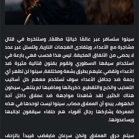
سينوا ستسافر عبر عالمًا خياليًا مظلمًا، وستنخرط في قتال
مشاجرة مع الأعداء، ويتفادى الهجمات النارية، وتتسلل عبر عدد
لا يحصى من الأنفاق المخيفة. ليس هذا فحسب فهي بارعة في
استخدام سيفها الاسطوري وتقوم بفنون قتالية مثيرة ضد
الأعداء وتقضي عليهم بطرق بشعة ومختلفة، سينوا لن تظهر أي
رحمة ضد جحافل الأعداء سوف تستخدم معهم كل أساليب
التعذيب والذبح والتقطيع، ذكرياتها وماضيها لم ينتهي سيكون
هناك الكثير، لقد شاهدنا مواجهة ضد عملاق داخل أحد
الكهوف، يبدو أن العملاق مصاب، سينوا ليست لوحدها في هذه
المعركة يشاركها رجال أقوياء هم حلفاء سيقفون لجانبها
ويساعدونها.
سيتم حرق العملاق ولكن سرعان مايغضب فيبدأ بالزحف