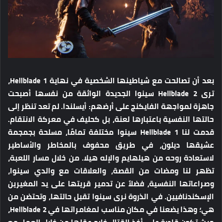
بعد أن تصالحت مع شياطينها الشخصية في نهاية Hellblade 1،
ترى Hellblade 2 سينوا الجديدة الواثقة من نفسها أصبحت
جاهزة لمواجهة الفايكنج على أرضهم: أيسلندا. لم تعد تنظر إلى
حالتها النفسية باعتبارها لعنة، بل كحليف في معركة الانتقام.
قدمت لنا Hellblade 1 سينوا مختلفة تمامًا، مسلحة بجمجمة
عشيقها ديلون، في طريق محفوف بالمخاطر والأساطير
لاستعادة روحه من هيلهايم والإله هيلا. من خلال مسار اللعبة،
تظهر لنا ومضات من القصة، والعلاقات مع والدي سينوا،
وصراعاتها النفسية، فضلاً عن تدمير قريتها على يد المغيرين
الإسكندنافيين. في الذروة نرى سينوا تقبل حالتها، وتحتضن من
هي؛ وهذا يضعنا في مكان مناسب لمغامراتها في Hellblade 2،