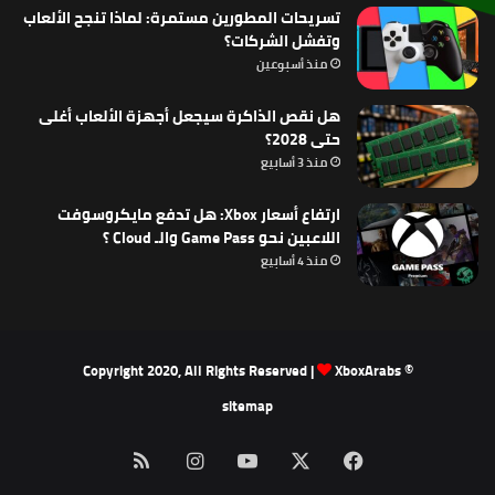
تسريحات المطورين مستمرة: لماذا تنجح الألعاب
وتفشل الشركات؟
منذ أسبوعين
هل نقص الذاكرة سيجعل أجهزة الألعاب أغلى
حتى 2028؟
منذ 3 أسابيع
ارتفاع أسعار Xbox: هل تدفع مايكروسوفت
اللاعبين نحو Game Pass والـ Cloud ؟
منذ 4 أسابيع
XboxArabs
© Copyright 2020, All Rights Reserved |
sitemap
‫X
فيسبوك
‫YouTube
انستقرام
ملخص