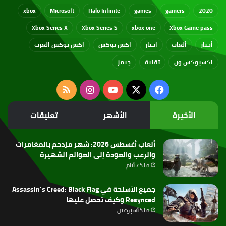
xbox
Microsoft
Halo Infinite
games
gamers
2020
Xbox Series X
Xbox Series S
xbox one
Xbox Game pass
أخبار
ألعاب
اخبار
اكس بوكس
اكس بوكس العرب
اكسبوكس ون
تقنية
جيمز
‫X
فيسبوك
‫YouTube
انستقرام
ملخص
الموقع
الأخيرة
الأشهر
تعليقات
RSS
ألعاب أغسطس 2026: شهر مزدحم بالمغامرات
والرعب والعودة إلى العوالم الشهيرة
منذ 7 أيام
جميع الأسلحة في Assassin’s Creed: Black Flag
Resynced وكيف تحصل عليها
منذ أسبوعين