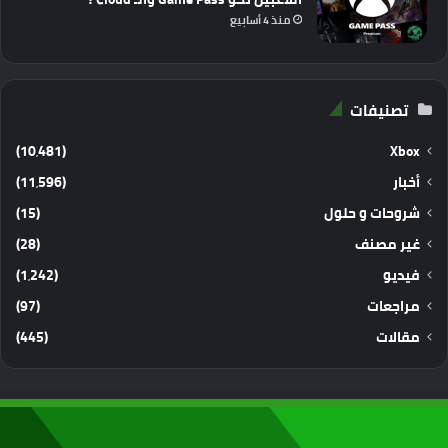
منذ 4 أسابيع
تصنيفات
(10٬481)
Xbox
أخبار
(11٬596)
شروحات و حلول
(15)
غير مصنف
(28)
فيديو
(1٬242)
مراجعات
(97)
مقالات
(445)