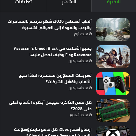
الأخيرة
الأشهر
تعليقات
ألعاب أغسطس 2026: شهر مزدحم بالمغامرات
والرعب والعودة إلى العوالم الشهيرة
منذ 7 أيام
جميع الأسلحة في Assassin’s Creed: Black
Flag Resynced وكيف تحصل عليها
منذ أسبوعين
تسريحات المطورين مستمرة: لماذا تنجح
الألعاب وتفشل الشركات؟
منذ أسبوعين
هل نقص الذاكرة سيجعل أجهزة الألعاب أغلى
حتى 2028؟
منذ 3 أسابيع
ارتفاع أسعار Xbox: هل تدفع مايكروسوفت
اللاعبين نحو Game Pass والـ Cloud ؟