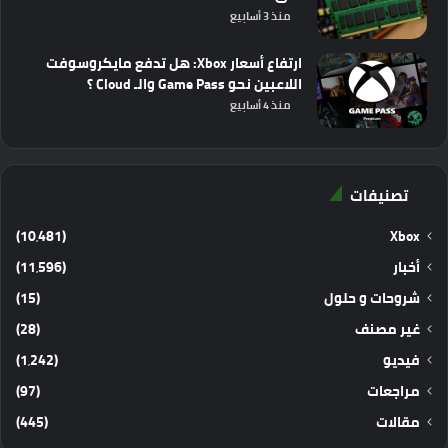
منذ 3 أسابيع
ارتفاع أسعار Xbox: هل تدفع مايكروسوفت
اللاعبين نحو Game Pass والـ Cloud ؟
منذ 4 أسابيع
تصنيفات
(10٬481)
Xbox
أخبار
(11٬596)
شروحات و حلول
(15)
غير مصنف
(28)
فيديو
(1٬242)
مراجعات
(97)
مقالات
(445)