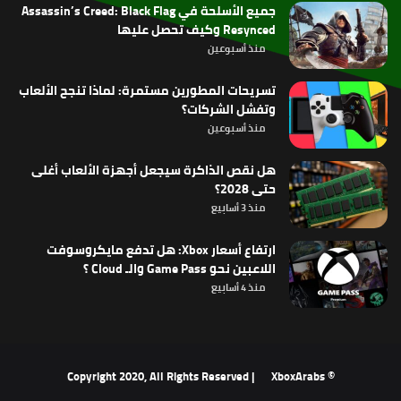
جميع الأسلحة في Assassin’s Creed: Black Flag
Resynced وكيف تحصل عليها
منذ أسبوعين
تسريحات المطورين مستمرة: لماذا تنجح الألعاب
وتفشل الشركات؟
منذ أسبوعين
هل نقص الذاكرة سيجعل أجهزة الألعاب أغلى
حتى 2028؟
منذ 3 أسابيع
ارتفاع أسعار Xbox: هل تدفع مايكروسوفت
اللاعبين نحو Game Pass والـ Cloud ؟
منذ 4 أسابيع
XboxArabs
© Copyright 2020, All Rights Reserved |