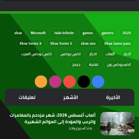
xbox
Microsoft
Halo Infinite
games
gamers
2020
Xbox Series X
Xbox Series S
xbox one
Xbox Game pass
أخبار
ألعاب
اخبار
اكس بوكس
اكس بوكس العرب
اكسبوكس ون
تقنية
جيمز
‫X
فيسبوك
‫YouTube
انستقرام
ملخص
الموقع
الأخيرة
الأشهر
تعليقات
RSS
ألعاب أغسطس 2026: شهر مزدحم بالمغامرات
والرعب والعودة إلى العوالم الشهيرة
منذ أسبوع واحد