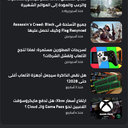
والرعب والعودة إلى العوالم الشهيرة
منذ أسبوع واحد
جميع الأسلحة في Assassin’s Creed: Black
Flag Resynced وكيف تحصل عليها
منذ أسبوعين
تسريحات المطورين مستمرة: لماذا تنجح
الألعاب وتفشل الشركات؟
منذ أسبوعين
هل نقص الذاكرة سيجعل أجهزة الألعاب أغلى
حتى 2028؟
منذ 3 أسابيع
ارتفاع أسعار Xbox: هل تدفع مايكروسوفت
اللاعبين نحو Game Pass والـ Cloud ؟
منذ 4 أسابيع