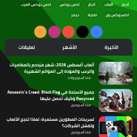
أخبار
ألعاب
اخبار
اكس بوكس
اكس بوكس العرب
اكسبوكس ون
تقنية
جيمز
‫X
فيسبوك
‫YouTube
انستقرام
ملخص
الموقع
الأخيرة
الأشهر
تعليقات
RSS
ألعاب أغسطس 2026: شهر مزدحم بالمغامرات
والرعب والعودة إلى العوالم الشهيرة
منذ أسبوع واحد
جميع الأسلحة في Assassin’s Creed: Black Flag
Resynced وكيف تحصل عليها
منذ أسبوعين
تسريحات المطورين مستمرة: لماذا تنجح الألعاب
وتفشل الشركات؟
منذ أسبوعين