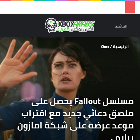
تسجيل 
ال
القائمة
الرئيسية
/
Xbox
مسلسل Fallout يحصل على
ملصق دعائي جديد مع اقتراب
موعد عرضه على شبكة امازون
برايم .