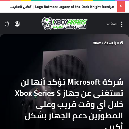
مراجعة Lego Batman: Legacy of the Dark Knight | أفضل ألعاب الليجو… وأجمل رسالة حب لشخصية باتمان!
تسجيل 
ال
القائمة
الرئيسية
/
Xbox
شركة Microsoft تؤكد أنها لن
تستغنى عن جهاز Xbox Series S
خلال أي وقت قريب وعلى
المطورين دعم الجهاز بشكل
أكبر .