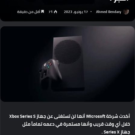
Ahmed Bendary
17 يونيو، 2023
71
أقل من دقيقة
أكدت
شركة
Microsoft
أنها
لن
تستغنى
عن
جهاز
Xbox Series S
خلال
أي
وقت
قريب
وأنها
مستمرة
في
دعمه
تماماً
مثل
جهاز
Series X .