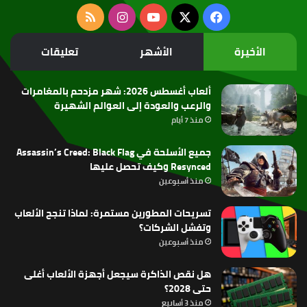
‫X
فيسبوك
‫YouTube
انستقرام
ملخص
الموقع
الأخيرة
الأشهر
تعليقات
RSS
ألعاب أغسطس 2026: شهر مزدحم بالمغامرات
والرعب والعودة إلى العوالم الشهيرة
منذ 7 أيام
جميع الأسلحة في Assassin’s Creed: Black Flag
Resynced وكيف تحصل عليها
منذ أسبوعين
تسريحات المطورين مستمرة: لماذا تنجح الألعاب
وتفشل الشركات؟
منذ أسبوعين
هل نقص الذاكرة سيجعل أجهزة الألعاب أغلى
حتى 2028؟
منذ 3 أسابيع