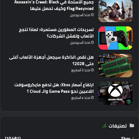
جميع الأسلحة في Assassin’s Creed: Black
Flag Resynced وكيف تحصل عليها
منذ أسبوعين
تسريحات المطورين مستمرة: لماذا تنجح
الألعاب وتفشل الشركات؟
منذ أسبوعين
هل نقص الذاكرة سيجعل أجهزة الألعاب أغلى
حتى 2028؟
منذ 3 أسابيع
ارتفاع أسعار Xbox: هل تدفع مايكروسوفت
اللاعبين نحو Game Pass والـ Cloud ؟
منذ 4 أسابيع
تصنيفات
(10٬481)
Xbox