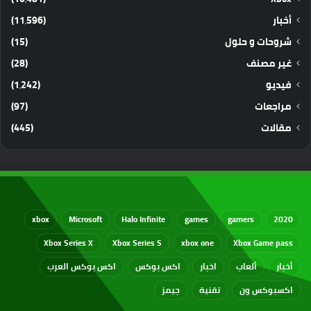
أخبار
(11٬596)
شروحات و حلول
(15)
غير مصنف
(28)
فيديو
(1٬242)
مراجعات
(97)
مقالات
(445)
xbox
Microsoft
Halo Infinite
games
gamers
2020
Xbox Series X
Xbox Series S
xbox one
Xbox Game pass
أخبار
ألعاب
اخبار
اكس بوكس
اكس بوكس العرب
اكسبوكس ون
تقنية
جيمز