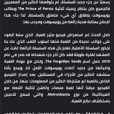
رسميًأ عن جزء جديد للسلسلة، لم يتوقعها الكثير من المعجبين
فالجميع كان ينتظر ريميك ثلاثية The Prince of Persia ويطالب
يوبيسوفت بإطلاق أي شيء متعلق بالسلسلة، لذا جاء هذا
الإعلان بمثابة هدية رائعة من يوبيسوفت ومرحب بها.
خلال الحدث تم استعراض فيديو مثير للعبة، الذي سلط الضوء
على جوانب عديدة من اللعبة منها اسلوب اللعب الذي عاد بنا
لجذور السلسلة الأصلية، نعلم بأن هذه السلسلة الرائعة غابت عن
المشهد لفترة طويلة فقد كان آخر جزء شهدناه قد صدر في عام
2010 حمل اسم The Forgotten Sands، ولكن مع عودة اللعبة
واحيائها من جديد أعادت يوبيسوفت الأمل لنا، ويبدو بأننا
سنشهد الكثير من الأجزاء في المستقبل. بعد إصدار الفيديو
الخاص باللعبة تم مشاركة الكثير من المعلومات عنها. من خلال
الفيديو عرفنا أنها لعبة منصات وأكشن ثنائية الأبعاد مع
الميكانيكا من نوع Metroidvania. والتي تسمح للاعبين
باستكشاف عالم اللعبة.
في هذا المقال سوف نلخص هذه المعلومات بإيجاز ونسلط الضوء