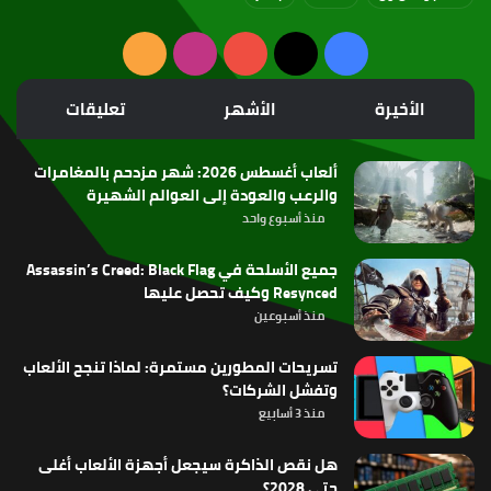
‫X
فيسبوك
‫YouTube
انستقرام
ملخص
الموقع
الأخيرة
الأشهر
تعليقات
RSS
ألعاب أغسطس 2026: شهر مزدحم بالمغامرات
والرعب والعودة إلى العوالم الشهيرة
منذ أسبوع واحد
جميع الأسلحة في Assassin’s Creed: Black Flag
Resynced وكيف تحصل عليها
منذ أسبوعين
تسريحات المطورين مستمرة: لماذا تنجح الألعاب
وتفشل الشركات؟
منذ 3 أسابيع
هل نقص الذاكرة سيجعل أجهزة الألعاب أغلى
حتى 2028؟