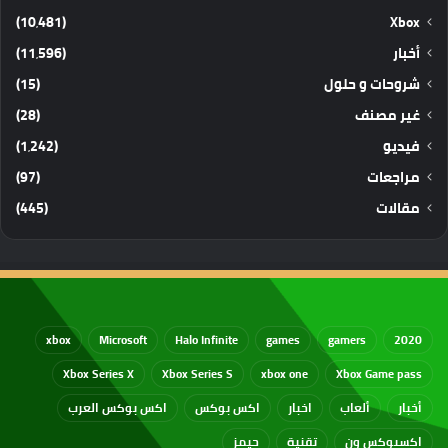
(10٬481)
Xbox
أخبار
(11٬596)
شروحات و حلول
(15)
غير مصنف
(28)
فيديو
(1٬242)
مراجعات
(97)
مقالات
(445)
xbox
Microsoft
Halo Infinite
games
gamers
2020
Xbox Series X
Xbox Series S
xbox one
Xbox Game pass
أخبار
ألعاب
اخبار
اكس بوكس
اكس بوكس العرب
اكسبوكس ون
تقنية
جيمز