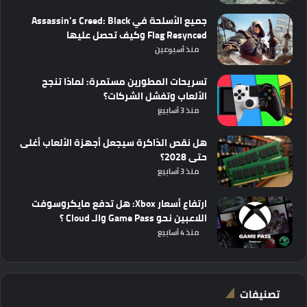
جميع الأسلحة في Assassin’s Creed: Black
Flag Resynced وكيف تحصل عليها
منذ أسبوعين
تسريحات المطورين مستمرة: لماذا تنجح
الألعاب وتفشل الشركات؟
منذ 3 أسابيع
هل نقص الذاكرة سيجعل أجهزة الألعاب أغلى
حتى 2028؟
منذ 3 أسابيع
ارتفاع أسعار Xbox: هل تدفع مايكروسوفت
اللاعبين نحو Game Pass والـ Cloud ؟
منذ 4 أسابيع
تصنيفات