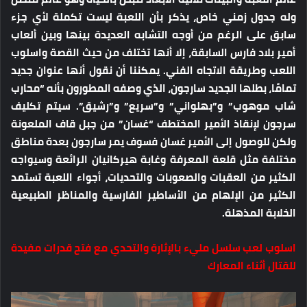
وله جدول زمني خاص، يذكر بأن اللعبة ليست تكملة لأي جزء
سابق على الرغم من أوجه التشابه العديدة بينها وبين ألعاب
أمير بلاد فارس السابقة، إلا أنها تختلف من حيث القصة واسلوب
اللعب وطريقة الاتجاه الفني. يمكننا أن نقول أنها عنوان جديد
تمامًا، بطلها الجديد سارجون، الذي وصفه المطورون بأنه “محارب
شاب موهوب” و”بهلواني” و”سريع” و”رشيق”. سيتم تكليف
سرجون لإنقاذ الأمير المختطف “غسان” من جبل قاف الملعونة
ولكن للوصول إلى الأمير غسان فسوف يمر سارجون بعدة مناطق
مختلفة مثل قلعة المعرفة وغابة هيركانيان الرائعة وسيواجه
الكثير من العقبات والصعوبات والتحديات، أجواء اللعبة تستمد
الكثير من الإلهام من الأساطير الفارسية والمناظر الطبيعية
الخلابة المذهلة.
اسلوب لعب سلسل مليء بالإثارة والتحدي مع فتح قدرات مفيدة
للقتال أثناء المعارك