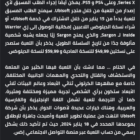
Series X، وعلى PS4 و PS5. يمكن أيضًا إجراء الطلب المسبق لأي
إصدار من اللعبة من خلال متجر Ubisoft. سيمنح الطلب المسبق
للعبة بدءاً من 15 يناير من خلال الاشتراك في خدمة Ubisoft+ أو
شراء نسخة الديلوكس اللاعبين إمكانية الوصول إلى زي Warrior
Inside لـ Sargon، والذي يمنح Sargon زيًا يجعله يشبه شخصية
مألوفة جدًا من تاريخ السلسلة الطويل. يذكر بأن اللعبة ستصدر
على نسختين 49,99$ للنسخة العادية و 59,99$ لنسخة الديلوكس.
في الختام …
مما لاشك بأن اللعبة فيها الكثير من المتعة
والاستكشاف والقتال والتحدي والمهمات الجانبية المختلفة،
خاصة مع مظهرها الكرتوني ثنائي الأبعاد وعالم البيئات ثلاثي
الأبعاد ستكون برأي الشخصي تجربة مميزة ومختلفة ومثيرة.
كما أن الترجمة للعبة تشمل اللغة الإنجليزية والفارسية
والعربية. وهناك خيارات عديدة لأصوات الحوار. يذكر بأن شركة
Ubisoft انتهت من عملية تطوير اللعبة وأصبحت جاهزة للإطلاق
بموعدها المحدد في 18 يناير 2024، حيث تم تأكيد ذلك بشكل
رسمي من حساب اللعبة عبر منصة التواصل الاجتماعي إكس.