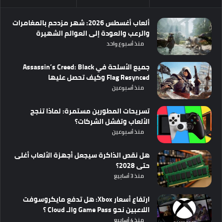
ألعاب أغسطس 2026: شهر مزدحم بالمغامرات
والرعب والعودة إلى العوالم الشهيرة
منذ أسبوع واحد
جميع الأسلحة في Assassin’s Creed: Black
Flag Resynced وكيف تحصل عليها
منذ أسبوعين
تسريحات المطورين مستمرة: لماذا تنجح
الألعاب وتفشل الشركات؟
منذ أسبوعين
هل نقص الذاكرة سيجعل أجهزة الألعاب أغلى
حتى 2028؟
منذ 3 أسابيع
ارتفاع أسعار Xbox: هل تدفع مايكروسوفت
اللاعبين نحو Game Pass والـ Cloud ؟
منذ 4 أسابيع