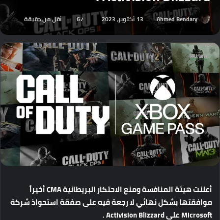
Ahmed Bendary
13 أكتوبر، 2023
67
أقل من دقيقة
أعلنت
هيئة
المنافسة
ومنع
الاحتكار
البريطانية
CMA
أخيراً
موافقتها
بشكل
نهائي
لا
رجعة
فيه
على
صفقة
استحواذ
شركة
Microsoft
على
Activision Blizzard .