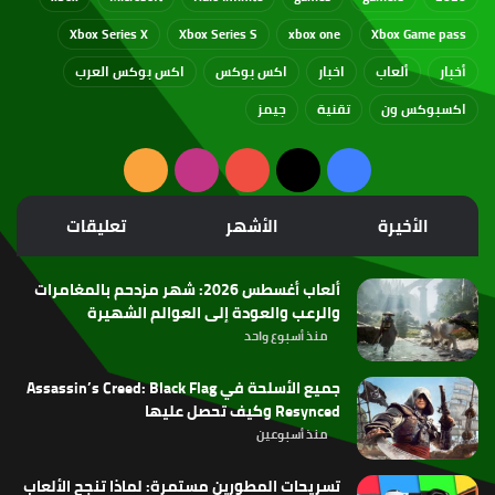
Xbox Series X
Xbox Series S
xbox one
Xbox Game pass
أخبار
ألعاب
اخبار
اكس بوكس
اكس بوكس العرب
اكسبوكس ون
تقنية
جيمز
‫X
فيسبوك
‫YouTube
انستقرام
ملخص
الموقع
الأخيرة
الأشهر
تعليقات
RSS
ألعاب أغسطس 2026: شهر مزدحم بالمغامرات
والرعب والعودة إلى العوالم الشهيرة
منذ أسبوع واحد
جميع الأسلحة في Assassin’s Creed: Black Flag
Resynced وكيف تحصل عليها
منذ أسبوعين
تسريحات المطورين مستمرة: لماذا تنجح الألعاب