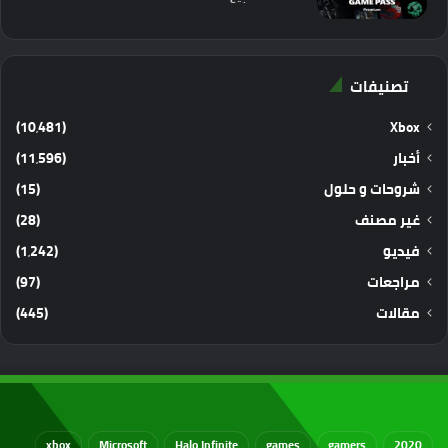
تصنيفات
(10٬481)
Xbox
أخبار
(11٬596)
شروحات و حلول
(15)
غير مصنف
(28)
فيديو
(1٬242)
مراجعات
(97)
مقالات
(445)
xbox
Microsoft
Halo Infinite
games
gamers
2020