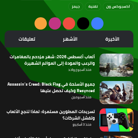
اكسبوكس ون
تقنية
جيمز
‫X
فيسبوك
‫YouTube
انستقرام
ملخص
الموقع
الأخيرة
الأشهر
تعليقات
RSS
ألعاب أغسطس 2026: شهر مزدحم بالمغامرات
والرعب والعودة إلى العوالم الشهيرة
منذ أسبوع واحد
جميع الأسلحة في Assassin’s Creed: Black Flag
Resynced وكيف تحصل عليها
منذ أسبوعين
تسريحات المطورين مستمرة: لماذا تنجح الألعاب
وتفشل الشركات؟
منذ 3 أسابيع