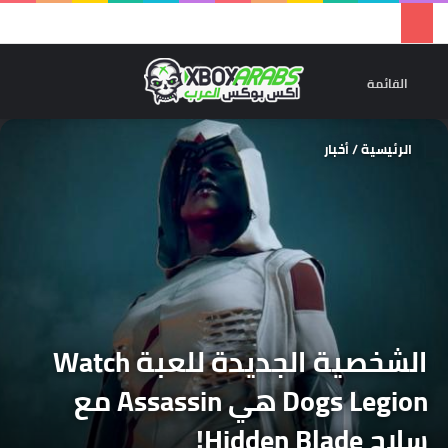
تسجيل 
ال
القائمة
الرئيسية
/
أخبار
الشخصية الجديدة للعبة Watch
Dogs Legion هي Assassin مع
سلاح Hidden Blade!