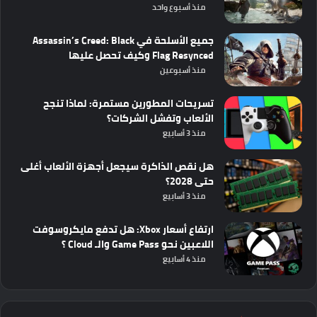
منذ أسبوع واحد
جميع الأسلحة في Assassin’s Creed: Black
Flag Resynced وكيف تحصل عليها
منذ أسبوعين
تسريحات المطورين مستمرة: لماذا تنجح
الألعاب وتفشل الشركات؟
منذ 3 أسابيع
هل نقص الذاكرة سيجعل أجهزة الألعاب أغلى
حتى 2028؟
منذ 3 أسابيع
ارتفاع أسعار Xbox: هل تدفع مايكروسوفت
اللاعبين نحو Game Pass والـ Cloud ؟
منذ 4 أسابيع