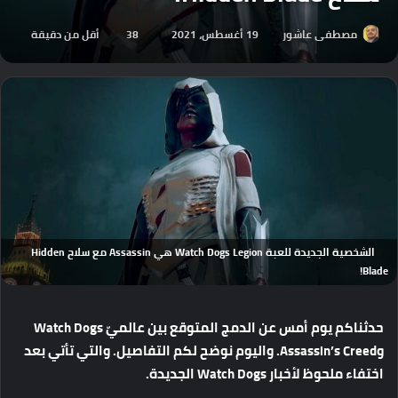
مصطفى عاشور
19 أغسطس، 2021
38
أقل من دقيقة
الشخصية الجديدة للعبة Watch Dogs Legion هي Assassin مع سلاح Hidden
Blade!
حدثناكم يوم أمس عن الدمج المتوقع بين عالميّ Watch Dogs
وAssassin’s Creed. واليوم نوضح لكم التفاصيل. والتي تأتي بعد
اختفاء ملحوظ لأخبار Watch Dogs الجديدة.