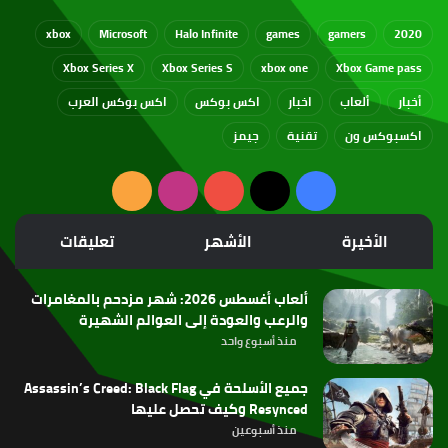
xbox
Microsoft
Halo Infinite
games
gamers
2020
Xbox Series X
Xbox Series S
xbox one
Xbox Game pass
أخبار
ألعاب
اخبار
اكس بوكس
اكس بوكس العرب
اكسبوكس ون
تقنية
جيمز
‫X
فيسبوك
‫YouTube
انستقرام
ملخص
الموقع
الأخيرة
الأشهر
تعليقات
RSS
ألعاب أغسطس 2026: شهر مزدحم بالمغامرات
والرعب والعودة إلى العوالم الشهيرة
منذ أسبوع واحد
جميع الأسلحة في Assassin’s Creed: Black Flag
Resynced وكيف تحصل عليها
منذ أسبوعين