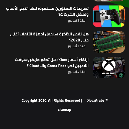
تسريحات المطورين مستمرة: لماذا تنجح الألعاب
وتفشل الشركات؟
منذ 3 أسابيع
هل نقص الذاكرة سيجعل أجهزة الألعاب أغلى
حتى 2028؟
منذ 3 أسابيع
ارتفاع أسعار Xbox: هل تدفع مايكروسوفت
اللاعبين نحو Game Pass والـ Cloud ؟
منذ 4 أسابيع
XboxArabs
© Copyright 2020, All Rights Reserved |
sitemap
‫X
فيسبوك
‫YouTube
انستقرام
ملخص