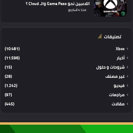
اللاعبين نحو Game Pass والـ Cloud ؟
منذ 4 أسابيع
تصنيفات
(10٬481)
Xbox
أخبار
(11٬596)
شروحات و حلول
(15)
غير مصنف
(28)
فيديو
(1٬242)
مراجعات
(97)
مقالات
(445)