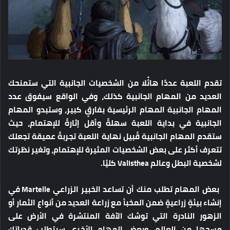
تقدم اللعبة عددًا هائًلا من الشخصيات الجانبية التي ستمنحك
العديد من المهام الجانبية كذلك، وفي الواقع سيفوق عدد
المهام الجانبية المهام الرئيسية بفارقٍ كبير، وستبدو المهام
الجانبية في بداية اللعبة سهلةً وأقل إثارةً للإهتمام، حيث
ستقدم المهام الجانبية قُبيل نهاية اللعبة تجربةً عميقة تجعلك
تتعرف أكثر على بعض الشخصيات المثيرة للإهتمام، وتغير نظرتك
لشخصية البطل وعالم Valisthea كليًا.
بعض المهام تطلب منك أن تساعد الخبير الزراعي Martelle في
إنشاء بيئةٍ زراعيةٍ ضمن المخبأ مع زراعة العديد من أنواع الثمار أو
الزهور النادرة التي توشك الآفة المنتشرة في الأرض على
مسحها من العالم، وبعض المهام الأخرى سيتطلب قدراتك