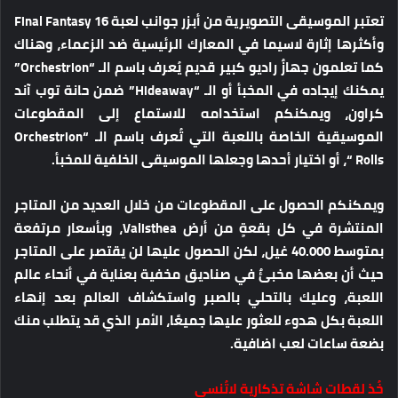
تعتبر الموسيقى التصويرية من أبزر جوانب لعبة Final Fantasy 16
وأكثرها إثارة لاسيما في المعارك الرئيسية ضد الزعماء، وهناك
كما تعلمون جهازٌ راديو كبير قديم يُعرف باسم الـ “Orchestrion”
يمكنك إيجاده في المخبأ أو الـ “Hideaway” ضمن حانة توب آند
كراون، ويمكنكم استخدامه للاستماع إلى المقطوعات
الموسيقية الخاصة باللعبة التي تُعرف باسم الـ “Orchestrion
Rolls “، أو اختيار أحدها وجعلها الموسيقى الخلفية للمخبأ.
ويمكنكم الحصول على المقطوعات من خلال العديد من المتاجر
المنتشرة في كل بقعةٍ من أرض Valisthea، وبأسعار مرتفعة
بمتوسط 40.000 غيل، لكن الحصول عليها لن يقتصر على المتاجر
حيث أن بعضها مخبئٌ في صناديق مخفية بعناية في أنحاء عالم
اللعبة، وعليك بالتحلي بالصبر واستكشاف العالم بعد إنهاء
اللعبة بكل هدوء للعثور عليها جميعًا، الأمر الذي قد يتطلب منك
بضعة ساعات لعب اضافية.
خُذ لقطات شاشة تذكارية لاتُنسى