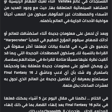
المستجدات في عالم Valistea أثناء لعبك المهام الرئيسية أو
المشاهد السينمائية المتعلقة بها، حيث مع وجود العديد من
الأسماء والمصطلحات غير المألوفة، سيكون من الصعب أحيانًا
مواكبة الأحداث الجارية في العالم بأكمله.
وبعد أن تحصل على معلوماتٍ جديدة أثناء استكشافك للعالم أو
أدائك للمهام، سيقوم المؤرخ المقيم في المخبأ “Harpocrates”
بتجميع كل شيء في قاعدة بيانات لجعلها أكثر سهولةً في
القراءة بالنسبة لك، وستكون المصطلحات الجديدة التي ربما قد
ألقيت نظرة عليها مسبقًا متاحة للقراءة في مجلداتهم بسلاسة،
بل ويمكن العثور على معلومات جديدة متعلقة بها وتحديثها
باستمرار، ولا شك بأن أي لاعبٍ وعاشقٍ لـ Final Fantasy 16
سيستمتع بمعرفة أي تفاصيل جديدة عن العالم الذي تجول به
لعشرات الساعات بكل متعة.
في الختام …
تكلمنا في مقال اليوم عن 5 أشياء يمكنك فعلها
في عالم Final Fantasy 16 بعد إنهاء القصة، بما في ذلك إنهاء
المحتوى الجانبي وتحديات الـ Chronolith وغير ذلك.