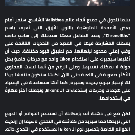
بينما تتجول في جميع أنحاء عالم Valisthea الشاسع، ستمر أمام
بعض الأعمدة المتوهجة باللون الأزرق التي تُعرف باسم
“Chronoliths”، وعند التفاعل معها ستدخلك إلى ساحةٍ خاصة
يمكنك المشاركة فيها في العديد من التحديات القائمة على
وقتٍ زمنيٍ محدود لإنهائها، مع تطبيق قيود مختلفة، حيث أن
أغلبها سيجبرك على استخدام Eikon واحد مع حركاتٍ خاصةٍ بكل
جولة لا يمكنك تغييرها، وعلى الرغم من أنها ليست المحتوى
الأكثر صعوبة في اللعبة حتى الآن، لكنها ستكون متنفسًا جيدًا
لك لإختبار تجربةٍ جديدة ومثيرة، كما أنها ستساعدك في الإعتياد
على هجمات وحركات إستدعاءات الـ Eikons، وتجعلك أكثر مهارةً
في إستخدامها.
لكن ضع في ذهنك أنه بإمكانك أن تستخدم الخواتم أو الدروع
التي تريدها مما سيزيد من كفائتك في التحدي لاسيما إن إرتديت
الخواتم الخاصة بتحسين نوع الـ Eikon المستخدم في التحدي ذاته.