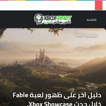
تسجيل 
ال
القائمة
الرئيسية
/
Xbox
دليل آخر على ظهور لعبة Fable
خلال حدث Xbox Showcase.