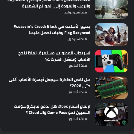
والرعب والعودة إلى العوالم الشهيرة
منذ أسبوع واحد
جميع الأسلحة في Assassin’s Creed: Black
Flag Resynced وكيف تحصل عليها
منذ أسبوعين
تسريحات المطورين مستمرة: لماذا تنجح
الألعاب وتفشل الشركات؟
منذ 3 أسابيع
هل نقص الذاكرة سيجعل أجهزة الألعاب أغلى
حتى 2028؟
منذ 3 أسابيع
ارتفاع أسعار Xbox: هل تدفع مايكروسوفت
اللاعبين نحو Game Pass والـ Cloud ؟
منذ 4 أسابيع