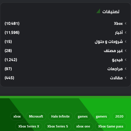
تصنيفات
(10٬481)
Xbox
أخبار
(11٬596)
شروحات و حلول
(15)
غير مصنف
(28)
فيديو
(1٬242)
مراجعات
(97)
مقالات
(445)
xbox
Microsoft
Halo Infinite
games
gamers
2020
Xbox Series X
Xbox Series S
xbox one
Xbox Game pass