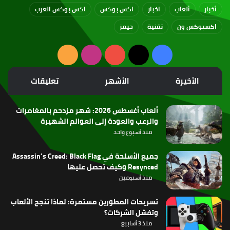
أخبار
ألعاب
اخبار
اكس بوكس
اكس بوكس العرب
اكسبوكس ون
تقنية
جيمز
‫X
فيسبوك
‫YouTube
انستقرام
ملخص
الموقع
الأخيرة
الأشهر
تعليقات
RSS
ألعاب أغسطس 2026: شهر مزدحم بالمغامرات
والرعب والعودة إلى العوالم الشهيرة
منذ أسبوع واحد
جميع الأسلحة في Assassin’s Creed: Black Flag
Resynced وكيف تحصل عليها
منذ أسبوعين
تسريحات المطورين مستمرة: لماذا تنجح الألعاب
وتفشل الشركات؟
منذ 3 أسابيع