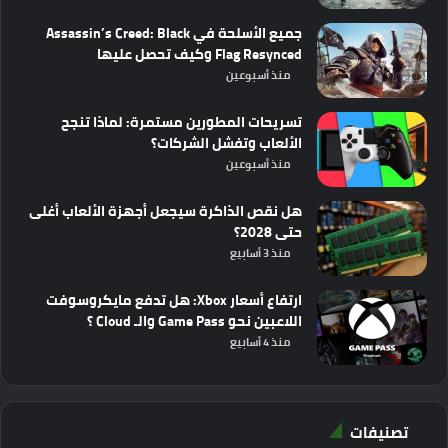
جميع الأسلحة في Assassin’s Creed: Black
Flag Resynced وكيف تحصل عليها
منذ أسبوعين
تسريحات المطورين مستمرة: لماذا تنجح
الألعاب وتفشل الشركات؟
منذ أسبوعين
هل نقص الذاكرة سيجعل أجهزة الألعاب أغلى
حتى 2028؟
منذ 3 أسابيع
ارتفاع أسعار Xbox: هل تدفع مايكروسوفت
اللاعبين نحو Game Pass والـ Cloud ؟
منذ 4 أسابيع
تصنيفات