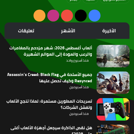
‫X
فيسبوك
‫YouTube
انستقرام
ملخص
الموقع
الأخيرة
الأشهر
تعليقات
RSS
ألعاب أغسطس 2026: شهر مزدحم بالمغامرات
والرعب والعودة إلى العوالم الشهيرة
منذ أسبوع واحد
جميع الأسلحة في Assassin’s Creed: Black Flag
Resynced وكيف تحصل عليها
منذ أسبوعين
تسريحات المطورين مستمرة: لماذا تنجح الألعاب
وتفشل الشركات؟
منذ أسبوعين
هل نقص الذاكرة سيجعل أجهزة الألعاب أغلى
حتى 2028؟