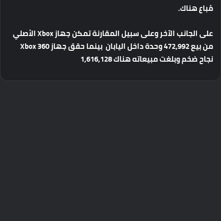
مُباع
هناك
.
على
الجانب
الآخر
وعلى
سبيل
المقارنة
تمكن
جهاز
Xbox
الأصلي
من
بيع
472,992
وحدة
داخل
اليابان
بينما
حقق
جهاز
Xbox 360
نجاح
ضخم
وبلغت
مبيعاته
هناك
1,616,128