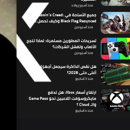
منذ أسبوع واحد
جميع الأسلحة في Assassin’s Creed:
Black Flag Resynced وكيف تحصل عليها
منذ أسبوعين
تسريحات المطورين مستمرة: لماذا تنجح
الألعاب وتفشل الشركات؟
منذ أسبوعين
هل نقص الذاكرة سيجعل أجهزة الألعاب
أغلى حتى 2028؟
منذ 3 أسابيع
ارتفاع أسعار Xbox: هل تدفع
مايكروسوفت اللاعبين نحو Game Pass
والـ Cloud ؟
منذ 4 أسابيع