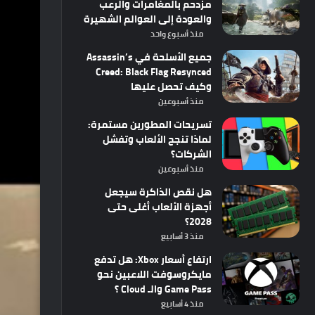
مزدحم بالمغامرات والرعب
والعودة إلى العوالم الشهيرة
منذ أسبوع واحد
جميع الأسلحة في Assassin’s
Creed: Black Flag Resynced
وكيف تحصل عليها
منذ أسبوعين
تسريحات المطورين مستمرة:
لماذا تنجح الألعاب وتفشل
الشركات؟
منذ أسبوعين
هل نقص الذاكرة سيجعل
أجهزة الألعاب أغلى حتى
2028؟
منذ 3 أسابيع
ارتفاع أسعار Xbox: هل تدفع
مايكروسوفت اللاعبين نحو
Game Pass والـ Cloud ؟
منذ 4 أسابيع