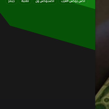
اكس بوكس العرب
اكسبوكس ون
تقنية
جيمز