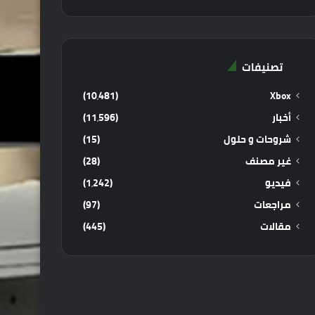
تصنيفات
(10٬481)
Xbox
أخبار
(11٬596)
شروحات و حلول
(15)
غير مصنف
(28)
فيديو
(1٬242)
مراجعات
(97)
مقالات
(445)