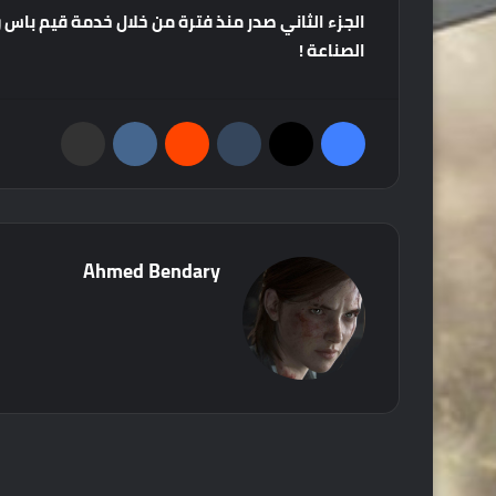
الجزء
الثاني
صدر
منذ
فترة
من
خلال
خدمة
قيم
باس
و
الصناعة
!
فيسبوك
‫X
‏Tumblr
‏Reddit
‏VKontakte
مشاركة عبر البريد
Ahmed Bendary