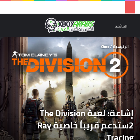
تسجيل 
ال
القائمة
الرئيسية
/
Xbox
إشاعة: لعبة The Division
2ستدعم قريباً خاصية Ray
Tracing.