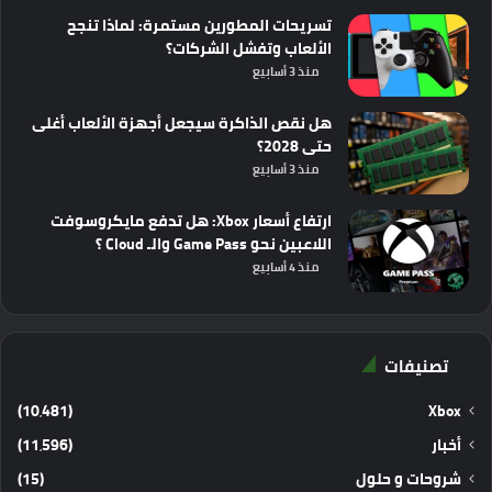
تسريحات المطورين مستمرة: لماذا تنجح
الألعاب وتفشل الشركات؟
منذ 3 أسابيع
هل نقص الذاكرة سيجعل أجهزة الألعاب أغلى
حتى 2028؟
منذ 3 أسابيع
ارتفاع أسعار Xbox: هل تدفع مايكروسوفت
اللاعبين نحو Game Pass والـ Cloud ؟
منذ 4 أسابيع
تصنيفات
(10٬481)
Xbox
أخبار
(11٬596)
شروحات و حلول
(15)