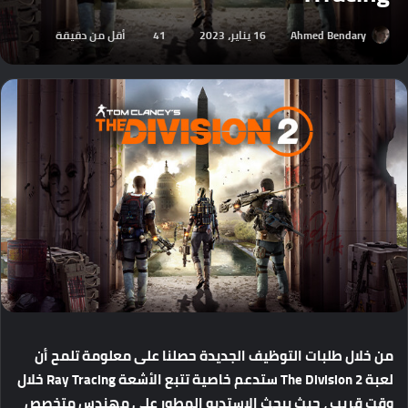
Ahmed Bendary
16 يناير، 2023
41
أقل من دقيقة
من
خلال
طلبات
التوظيف
الجديدة
حصلنا
على
معلومة
تلمح
أن
لعبة
The Division 2
ستدعم
خاصية
تتبع
الأشعة
Ray Tracing
خلال
وقت
قريب
،
حيث
يبحث
الاستديو
المطور
على
مهندس
متخصص