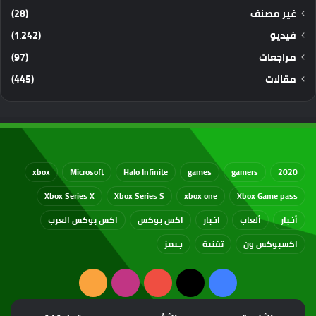
غير مصنف
(28)
فيديو
(1٬242)
مراجعات
(97)
مقالات
(445)
xbox
Microsoft
Halo Infinite
games
gamers
2020
Xbox Series X
Xbox Series S
xbox one
Xbox Game pass
أخبار
ألعاب
اخبار
اكس بوكس
اكس بوكس العرب
اكسبوكس ون
تقنية
جيمز
‫X
فيسبوك
‫YouTube
انستقرام
ملخص
الموقع