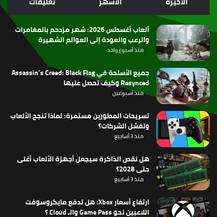
الأخيرة
الأشهر
تعليقات
RSS
ألعاب أغسطس 2026: شهر مزدحم بالمغامرات
والرعب والعودة إلى العوالم الشهيرة
منذ أسبوع واحد
جميع الأسلحة في Assassin’s Creed: Black Flag
Resynced وكيف تحصل عليها
منذ أسبوعين
تسريحات المطورين مستمرة: لماذا تنجح الألعاب
وتفشل الشركات؟
منذ 3 أسابيع
هل نقص الذاكرة سيجعل أجهزة الألعاب أغلى
حتى 2028؟
منذ 3 أسابيع
ارتفاع أسعار Xbox: هل تدفع مايكروسوفت
اللاعبين نحو Game Pass والـ Cloud ؟