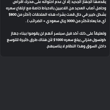
يقدمها
الجهاز
الجديد
إلا
أن
عدم
احتوائه
على
محرك
أقراص
وحامل
أصاب
العديد
من
اللاعبين
بالاحباط
خاصة
مع
ارتفاع
سعره
بشكل
كبير
في
حال
قمت
بشراء
هذه
الملحقات
(
أكثر
من
800$
أي
ما
يعادل
أكثر
من
3000
ريال
سعودي
+
الضرائب
) .
وتعليقاً
على
ذلك
أكد
فيل
سبنسر
أنهم
لن
يقوموا
ببناء
جهاز
كونسول
منزلي
يبلغ
سعره
1000$
لأن
هناك
طرق
كثيرة
للتوسع
داخل
السوق
وهذا
النظام
لا
يناسبهم
.