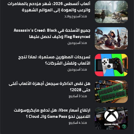
ألعاب أغسطس 2026: شهر مزدحم بالمغامرات
والرعب والعودة إلى العوالم الشهيرة
منذ أسبوع واحد
جميع الأسلحة في Assassin’s Creed: Black
Flag Resynced وكيف تحصل عليها
منذ أسبوعين
تسريحات المطورين مستمرة: لماذا تنجح
الألعاب وتفشل الشركات؟
منذ أسبوعين
هل نقص الذاكرة سيجعل أجهزة الألعاب أغلى
حتى 2028؟
منذ 3 أسابيع
ارتفاع أسعار Xbox: هل تدفع مايكروسوفت
اللاعبين نحو Game Pass والـ Cloud ؟
منذ 4 أسابيع