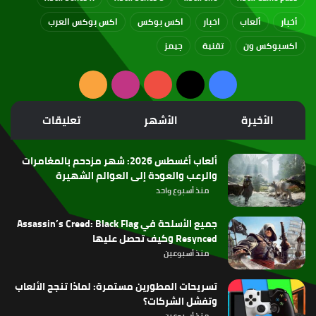
أخبار
ألعاب
اخبار
اكس بوكس
اكس بوكس العرب
اكسبوكس ون
تقنية
جيمز
‫X
فيسبوك
‫YouTube
انستقرام
ملخص
الموقع
الأخيرة
الأشهر
تعليقات
RSS
ألعاب أغسطس 2026: شهر مزدحم بالمغامرات
والرعب والعودة إلى العوالم الشهيرة
منذ أسبوع واحد
جميع الأسلحة في Assassin’s Creed: Black Flag
Resynced وكيف تحصل عليها
منذ أسبوعين
تسريحات المطورين مستمرة: لماذا تنجح الألعاب
وتفشل الشركات؟
منذ أسبوعين