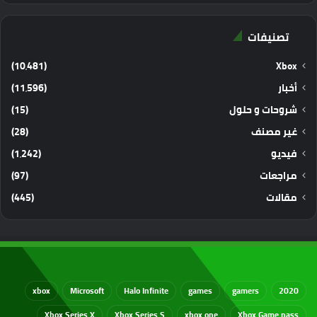
تصنيفات
(10٬481)
Xbox
أخبار
(11٬596)
شروحات و حلول
(15)
غير مصنف
(28)
فيديو
(1٬242)
مراجعات
(97)
مقالات
(445)
xbox
Microsoft
Halo Infinite
games
gamers
2020
Xbox Series X
Xbox Series S
xbox one
Xbox Game pass