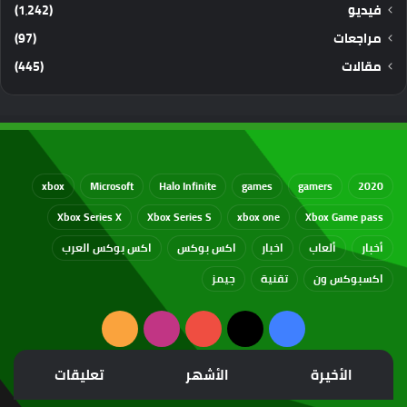
فيديو
(1٬242)
مراجعات
(97)
مقالات
(445)
xbox
Microsoft
Halo Infinite
games
gamers
2020
Xbox Series X
Xbox Series S
xbox one
Xbox Game pass
أخبار
ألعاب
اخبار
اكس بوكس
اكس بوكس العرب
اكسبوكس ون
تقنية
جيمز
‫X
فيسبوك
‫YouTube
انستقرام
ملخص
الموقع
الأخيرة
الأشهر
تعليقات
RSS