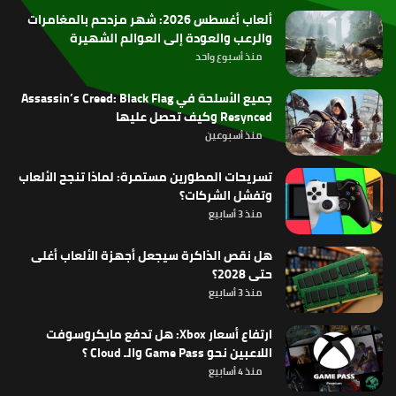
ألعاب أغسطس 2026: شهر مزدحم بالمغامرات
والرعب والعودة إلى العوالم الشهيرة
منذ أسبوع واحد
جميع الأسلحة في Assassin’s Creed: Black Flag
Resynced وكيف تحصل عليها
منذ أسبوعين
تسريحات المطورين مستمرة: لماذا تنجح الألعاب
وتفشل الشركات؟
منذ 3 أسابيع
هل نقص الذاكرة سيجعل أجهزة الألعاب أغلى
حتى 2028؟
منذ 3 أسابيع
ارتفاع أسعار Xbox: هل تدفع مايكروسوفت
اللاعبين نحو Game Pass والـ Cloud ؟
منذ 4 أسابيع