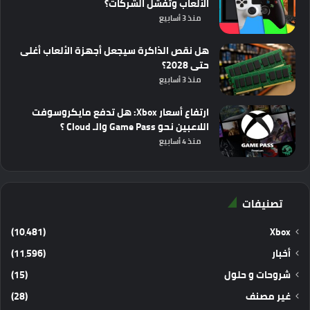
الألعاب وتفشل الشركات؟
منذ 3 أسابيع
هل نقص الذاكرة سيجعل أجهزة الألعاب أغلى
حتى 2028؟
منذ 3 أسابيع
ارتفاع أسعار Xbox: هل تدفع مايكروسوفت
اللاعبين نحو Game Pass والـ Cloud ؟
منذ 4 أسابيع
تصنيفات
(10٬481)
Xbox
أخبار
(11٬596)
شروحات و حلول
(15)
غير مصنف
(28)