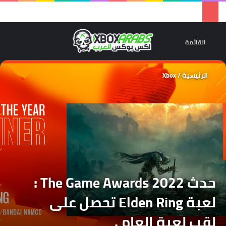
تسجيل 
ال
القائمة
الرئيسية
/
Xbox
حدث The Game Awards 2022 :
لعبة Elden Ring تحصل على
لقب لعبة العام .