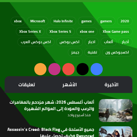
xbox
Microsoft
Halo Infinite
games
gamers
2020
Xbox Series X
Xbox Series S
xbox one
Xbox Game pass
أخبار
ألعاب
اخبار
اكس بوكس
اكس بوكس العرب
اكسبوكس ون
تقنية
جيمز
‫X
فيسبوك
‫YouTube
انستقرام
ملخص
الموقع
الأخيرة
الأشهر
تعليقات
RSS
ألعاب أغسطس 2026: شهر مزدحم بالمغامرات
والرعب والعودة إلى العوالم الشهيرة
منذ أسبوع واحد
جميع الأسلحة في Assassin’s Creed: Black Flag
Resynced وكيف تحصل عليها