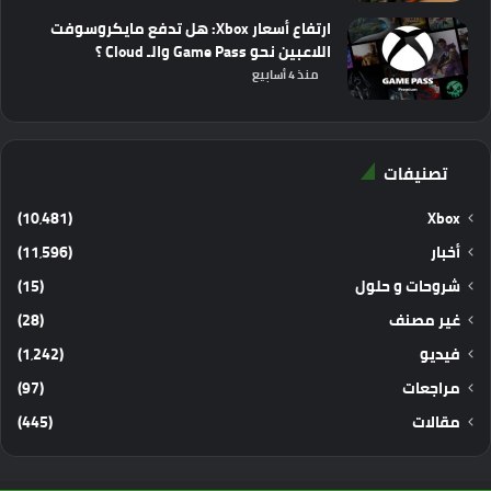
ارتفاع أسعار Xbox: هل تدفع مايكروسوفت
اللاعبين نحو Game Pass والـ Cloud ؟
منذ 4 أسابيع
تصنيفات
(10٬481)
Xbox
أخبار
(11٬596)
شروحات و حلول
(15)
غير مصنف
(28)
فيديو
(1٬242)
مراجعات
(97)
مقالات
(445)