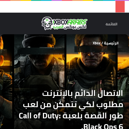
تسجيل 
ال
القائمة
الرئيسية
/
Xbox
الاتصال الدائم بالإنترنت
مطلوب لكي تتمكن من لعب
طور القصة بلعبة Call of Duty:
Black Ops 6.