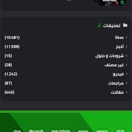
تصنيفات
(10٬481)
Xbox
أخبار
(11٬596)
شروحات و حلول
(15)
غير مصنف
(28)
فيديو
(1٬242)
مراجعات
(97)
مقالات
(445)
xbox
Microsoft
Halo Infinite
games
gamers
2020