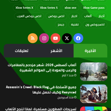
Xbox Series X
Xbox Series S
xbox one
Xbox Game pass
أخبار
ألعاب
اخبار
اكس بوكس
اكس بوكس العرب
اكسبوكس ون
تقنية
جيمز
‫X
فيسبوك
‫YouTube
انستقرام
ملخص
الموقع
الأخيرة
الأشهر
تعليقات
RSS
ألعاب أغسطس 2026: شهر مزدحم بالمغامرات
والرعب والعودة إلى العوالم الشهيرة
منذ 7 أيام
جميع الأسلحة في Assassin’s Creed: Black Flag
Resynced وكيف تحصل عليها
منذ أسبوعين
تسريحات المطورين مستمرة: لماذا تنجح الألعاب