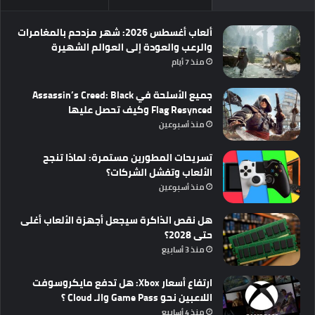
ألعاب أغسطس 2026: شهر مزدحم بالمغامرات
والرعب والعودة إلى العوالم الشهيرة
منذ 7 أيام
جميع الأسلحة في Assassin’s Creed: Black
Flag Resynced وكيف تحصل عليها
منذ أسبوعين
تسريحات المطورين مستمرة: لماذا تنجح
الألعاب وتفشل الشركات؟
منذ أسبوعين
هل نقص الذاكرة سيجعل أجهزة الألعاب أغلى
حتى 2028؟
منذ 3 أسابيع
ارتفاع أسعار Xbox: هل تدفع مايكروسوفت
اللاعبين نحو Game Pass والـ Cloud ؟
منذ 4 أسابيع