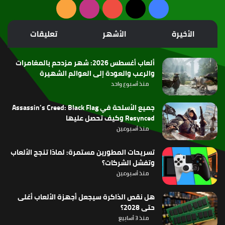
‫X
فيسبوك
‫YouTube
انستقرام
ملخص
الموقع
الأخيرة
الأشهر
تعليقات
RSS
ألعاب أغسطس 2026: شهر مزدحم بالمغامرات
والرعب والعودة إلى العوالم الشهيرة
منذ أسبوع واحد
جميع الأسلحة في Assassin’s Creed: Black Flag
Resynced وكيف تحصل عليها
منذ أسبوعين
تسريحات المطورين مستمرة: لماذا تنجح الألعاب
وتفشل الشركات؟
منذ أسبوعين
هل نقص الذاكرة سيجعل أجهزة الألعاب أغلى
حتى 2028؟
منذ 3 أسابيع