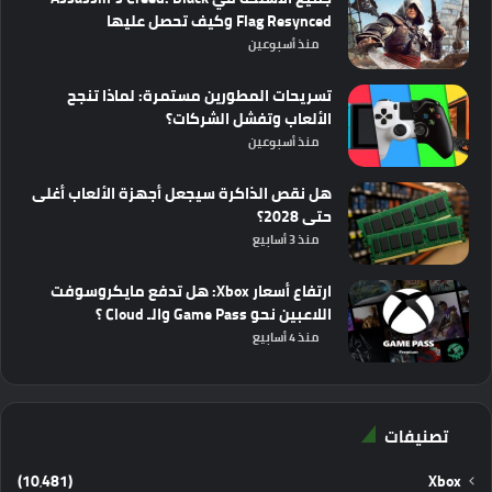
Flag Resynced وكيف تحصل عليها
منذ أسبوعين
تسريحات المطورين مستمرة: لماذا تنجح
الألعاب وتفشل الشركات؟
منذ أسبوعين
هل نقص الذاكرة سيجعل أجهزة الألعاب أغلى
حتى 2028؟
منذ 3 أسابيع
ارتفاع أسعار Xbox: هل تدفع مايكروسوفت
اللاعبين نحو Game Pass والـ Cloud ؟
منذ 4 أسابيع
تصنيفات
(10٬481)
Xbox