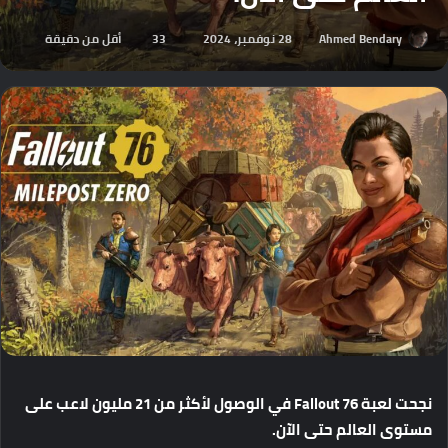
Ahmed Bendary
28 نوفمبر، 2024
33
أقل من دقيقة
نجحت
لعبة
Fallout 76
في
الوصول
لأكثر
من
21
مليون
لاعب
على
مستوى
العالم
حتى
الآن
.