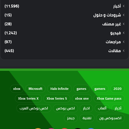
أخبار
(11٬596)
شروحات و حلول
(15)
غير مصنف
(28)
فيديو
(1٬242)
مراجعات
(97)
مقالات
(445)
xbox
Microsoft
Halo Infinite
games
gamers
2020
Xbox Series X
Xbox Series S
xbox one
Xbox Game pass
أخبار
ألعاب
اخبار
اكس بوكس
اكس بوكس العرب
اكسبوكس ون
تقنية
جيمز