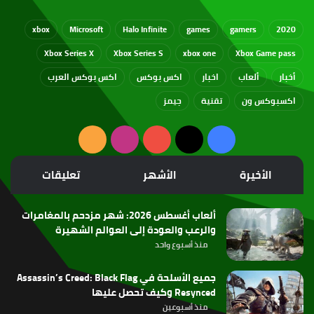
xbox
Microsoft
Halo Infinite
games
gamers
2020
Xbox Series X
Xbox Series S
xbox one
Xbox Game pass
أخبار
ألعاب
اخبار
اكس بوكس
اكس بوكس العرب
اكسبوكس ون
تقنية
جيمز
‫X
فيسبوك
‫YouTube
انستقرام
ملخص
الموقع
الأخيرة
الأشهر
تعليقات
RSS
ألعاب أغسطس 2026: شهر مزدحم بالمغامرات
والرعب والعودة إلى العوالم الشهيرة
منذ أسبوع واحد
جميع الأسلحة في Assassin’s Creed: Black Flag
Resynced وكيف تحصل عليها
منذ أسبوعين