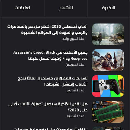
الأخيرة
الأشهر
تعليقات
ألعاب أغسطس 2026: شهر مزدحم بالمغامرات
والرعب والعودة إلى العوالم الشهيرة
منذ أسبوع واحد
جميع الأسلحة في Assassin’s Creed: Black
Flag Resynced وكيف تحصل عليها
منذ أسبوعين
تسريحات المطورين مستمرة: لماذا تنجح
الألعاب وتفشل الشركات؟
منذ 3 أسابيع
هل نقص الذاكرة سيجعل أجهزة الألعاب أغلى
حتى 2028؟
منذ 3 أسابيع
ارتفاع أسعار Xbox: هل تدفع مايكروسوفت