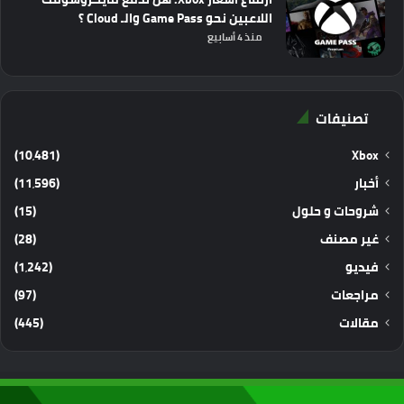
اللاعبين نحو Game Pass والـ Cloud ؟
منذ 4 أسابيع
تصنيفات
(10٬481)
Xbox
أخبار
(11٬596)
شروحات و حلول
(15)
غير مصنف
(28)
فيديو
(1٬242)
مراجعات
(97)
مقالات
(445)