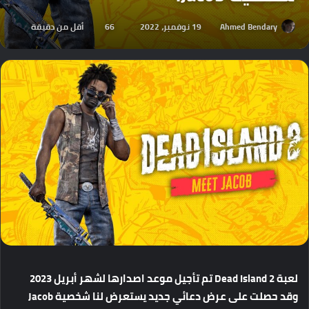
Ahmed Bendary
19 نوفمبر، 2022
66
أقل من دقيقة
لعبة
Dead Island 2
تم
تأجيل
موعد
اصدارها
لشهر
أبريل
2023
وقد
حصلت
على
عرض
دعائي
جديد
يستعرض
لنا
شخصية
Jacob