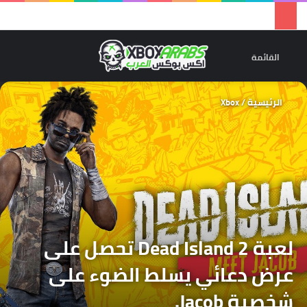
تسجيل 
ال
القائمة
الرئيسية
/
Xbox
لعبة Dead Island 2 تحصل على
عرض دعائي يسلط الضوء على
شخصية Jacob.