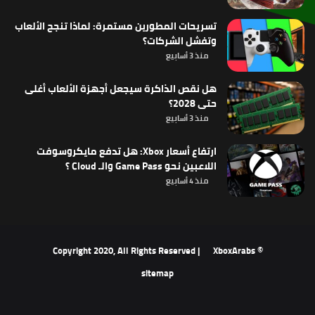
تسريحات المطورين مستمرة: لماذا تنجح الألعاب
وتفشل الشركات؟
منذ 3 أسابيع
هل نقص الذاكرة سيجعل أجهزة الألعاب أغلى
حتى 2028؟
منذ 3 أسابيع
ارتفاع أسعار Xbox: هل تدفع مايكروسوفت
اللاعبين نحو Game Pass والـ Cloud ؟
منذ 4 أسابيع
XboxArabs
© Copyright 2020, All Rights Reserved |
sitemap
‫X
فيسبوك
‫YouTube
انستقرام
ملخص