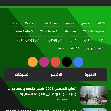
xbox
Microsoft
Halo Infinite
games
gamers
2020
Xbox Series X
Xbox Series S
xbox one
Xbox Game pass
أخبار
ألعاب
اخبار
اكس بوكس
اكس بوكس العرب
اكسبوكس ون
تقنية
جيمز
‫X
فيسبوك
‫YouTube
انستقرام
ملخص
الموقع
الأخيرة
الأشهر
تعليقات
RSS
ألعاب أغسطس 2026: شهر مزدحم بالمغامرات
والرعب والعودة إلى العوالم الشهيرة
منذ أسبوع واحد
جميع الأسلحة في Assassin’s Creed: Black Flag