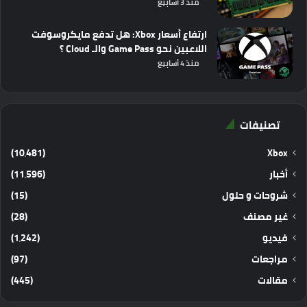
منذ 3 أسابيع
ارتفاع أسعار Xbox: هل تدفع مايكروسوفت
اللاعبين نحو Game Pass والـ Cloud ؟
منذ 4 أسابيع
تصنيفات
(10٬481)
Xbox
أخبار
(11٬596)
شروحات و حلول
(15)
غير مصنف
(28)
فيديو
(1٬242)
مراجعات
(97)
مقالات
(445)