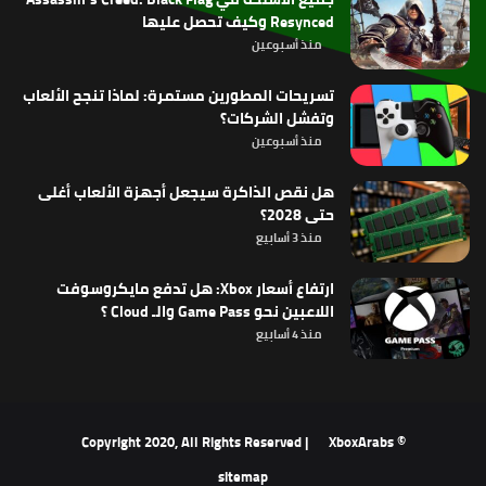
Resynced وكيف تحصل عليها
منذ أسبوعين
تسريحات المطورين مستمرة: لماذا تنجح الألعاب
وتفشل الشركات؟
منذ أسبوعين
هل نقص الذاكرة سيجعل أجهزة الألعاب أغلى
حتى 2028؟
منذ 3 أسابيع
ارتفاع أسعار Xbox: هل تدفع مايكروسوفت
اللاعبين نحو Game Pass والـ Cloud ؟
منذ 4 أسابيع
XboxArabs
© Copyright 2020, All Rights Reserved |
sitemap