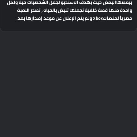
ببعضها
البعض
حيث
يهدف
الاستديو
لجعل
الشخصيات
حية
ولكل
واحدة
منها
قصة
خلفية
تجعلها
تنبض
بالحياه
،
تصدر
اللعبة
حصرياً
لمنصات
Xbox
ولم
يتم
الإعلان
عن
موعد
إصدارها
بعد
.