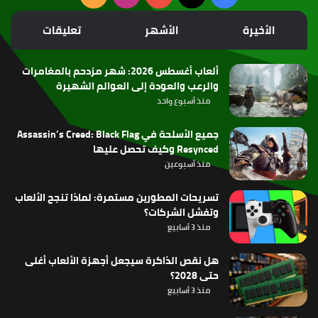
الموقع
الأخيرة
الأشهر
تعليقات
RSS
ألعاب أغسطس 2026: شهر مزدحم بالمغامرات
والرعب والعودة إلى العوالم الشهيرة
منذ أسبوع واحد
جميع الأسلحة في Assassin’s Creed: Black Flag
Resynced وكيف تحصل عليها
منذ أسبوعين
تسريحات المطورين مستمرة: لماذا تنجح الألعاب
وتفشل الشركات؟
منذ 3 أسابيع
هل نقص الذاكرة سيجعل أجهزة الألعاب أغلى
حتى 2028؟
منذ 3 أسابيع