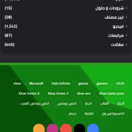
شروحات و حلول
(15)
غير مصنف
(28)
فيديو
(1٬242)
مراجعات
(97)
مقالات
(445)
xbox
Microsoft
Halo Infinite
games
gamers
2020
Xbox Series X
Xbox Series S
xbox one
Xbox Game pass
أخبار
ألعاب
اخبار
اكس بوكس
اكس بوكس العرب
اكسبوكس ون
تقنية
جيمز
‫X
فيسبوك
‫YouTube
انستقرام
ملخص