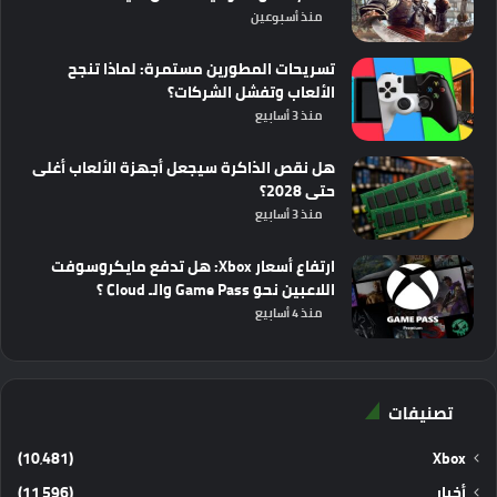
منذ أسبوعين
تسريحات المطورين مستمرة: لماذا تنجح
الألعاب وتفشل الشركات؟
منذ 3 أسابيع
هل نقص الذاكرة سيجعل أجهزة الألعاب أغلى
حتى 2028؟
منذ 3 أسابيع
ارتفاع أسعار Xbox: هل تدفع مايكروسوفت
اللاعبين نحو Game Pass والـ Cloud ؟
منذ 4 أسابيع
تصنيفات
(10٬481)
Xbox
أخبار
(11٬596)