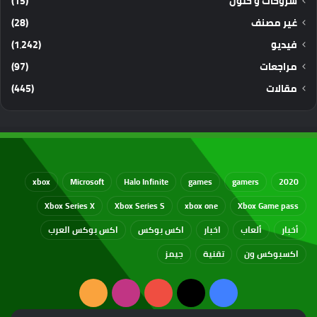
شروحات و حلول
(15)
غير مصنف
(28)
فيديو
(1٬242)
مراجعات
(97)
مقالات
(445)
xbox
Microsoft
Halo Infinite
games
gamers
2020
Xbox Series X
Xbox Series S
xbox one
Xbox Game pass
أخبار
ألعاب
اخبار
اكس بوكس
اكس بوكس العرب
اكسبوكس ون
تقنية
جيمز
‫X
فيسبوك
‫YouTube
انستقرام
ملخص