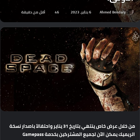
Ahmed Bendary
6 يناير، 2023
46
أقل من دقيقة
من
خلال
عرض
خاص
ينتهي
بتاريخ
31
يناير
واحتفالاً
باصدار
نسخة
الريميك
يمكن
الآن
لجميع
المشتركين
بخدمة
Gamepass