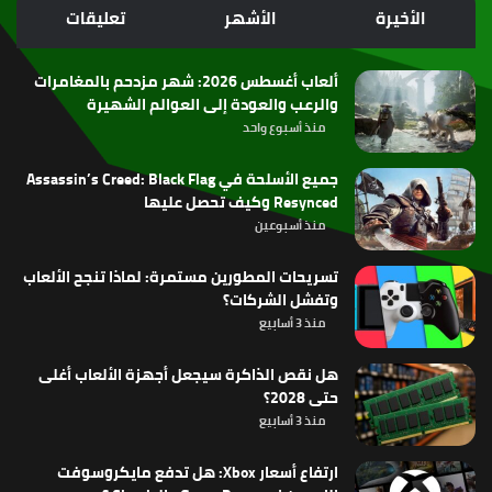
الموقع
الأخيرة
الأشهر
تعليقات
RSS
ألعاب أغسطس 2026: شهر مزدحم بالمغامرات
والرعب والعودة إلى العوالم الشهيرة
منذ أسبوع واحد
جميع الأسلحة في Assassin’s Creed: Black Flag
Resynced وكيف تحصل عليها
منذ أسبوعين
تسريحات المطورين مستمرة: لماذا تنجح الألعاب
وتفشل الشركات؟
منذ 3 أسابيع
هل نقص الذاكرة سيجعل أجهزة الألعاب أغلى
حتى 2028؟
منذ 3 أسابيع
ارتفاع أسعار Xbox: هل تدفع مايكروسوفت