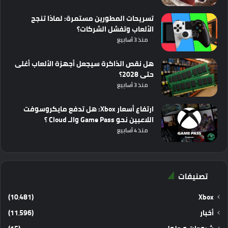
تسريحات المطورين مستمرة: لماذا تنجح
الألعاب وتفشل الشركات؟
منذ 3 أسابيع
هل نقص الذاكرة سيجعل أجهزة الألعاب أغلى
حتى 2028؟
منذ 3 أسابيع
ارتفاع أسعار Xbox: هل تدفع مايكروسوفت
اللاعبين نحو Game Pass والـ Cloud ؟
منذ 4 أسابيع
تصنيفات
(10٬481)
Xbox
أخبار
(11٬596)