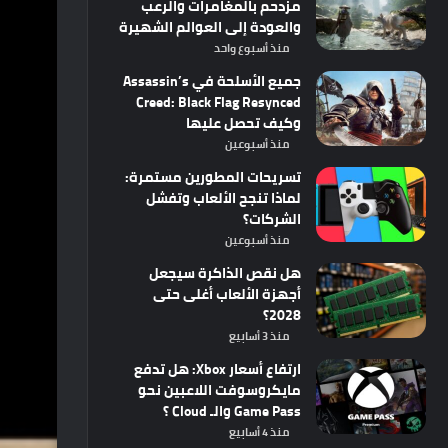
مزدحم بالمغامرات والرعب
والعودة إلى العوالم الشهيرة
منذ أسبوع واحد
جميع الأسلحة في Assassin’s
Creed: Black Flag Resynced
وكيف تحصل عليها
منذ أسبوعين
تسريحات المطورين مستمرة:
لماذا تنجح الألعاب وتفشل
الشركات؟
منذ أسبوعين
هل نقص الذاكرة سيجعل
أجهزة الألعاب أغلى حتى
2028؟
منذ 3 أسابيع
ارتفاع أسعار Xbox: هل تدفع
مايكروسوفت اللاعبين نحو
Game Pass والـ Cloud ؟
منذ 4 أسابيع