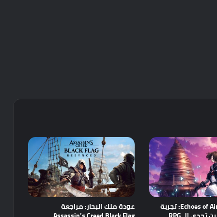
مراجعة Echoes of Aincrad: تجربة
عودة ملك البحار: مراجعة
واعدة تجمع بين تحدي الـ RPG
Assassin’s Creed Black Flag