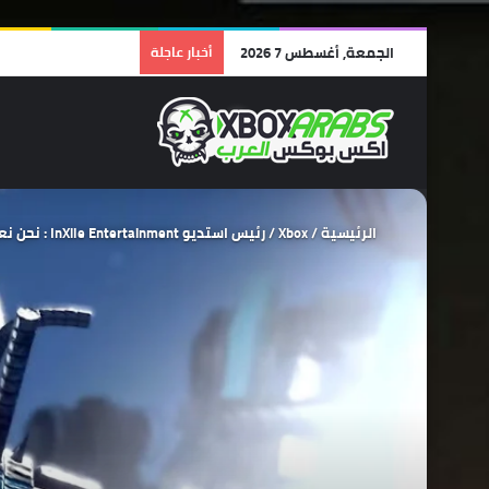
الجمعة, أغسطس 7 2026
أخبار عاجلة
الرئيسية
/
Xbox
/
رئيس استديو InXile Entertainment : نحن نعمل على لعبة RPG رائعة وجديدة تماماً .