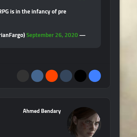
RPG is in the infancy of pre
September 26, 2020
— Brian Fargo (@BrianFargo)
فيسبوك
‫X
‏Tumblr
‏Reddit
‏VKontakte
مشاركة عبر البريد
Ahmed Bendary