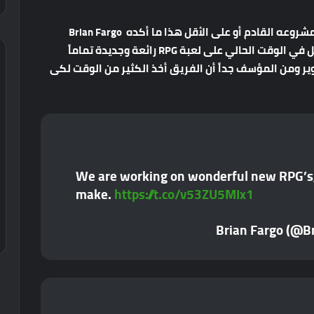
ويبدو أن الفريق قد انتقل للعمل بشكل كامل على مشروعه القادم أو على الأقل هذا ما أكده Brian Fargo
المدير التنفيذي للفريق حيث صرح ” أن الفريق يعمل في الوقت الحالي على لعبة RPG رائعة وجديدة تماماً
وير ومن المؤسف جداً أن الفريق أخذ الكثير من الوقت لكى
We are working on wonderful new RPG’s, i
make.
https://t.co/v53ZU5MIx1