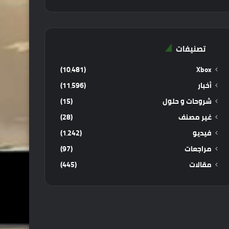
تصنيفات
(10٬481)
Xbox
أخبار
(11٬596)
شروحات و حلول
(15)
غير مصنف
(28)
فيديو
(1٬242)
مراجعات
(97)
مقالات
(445)