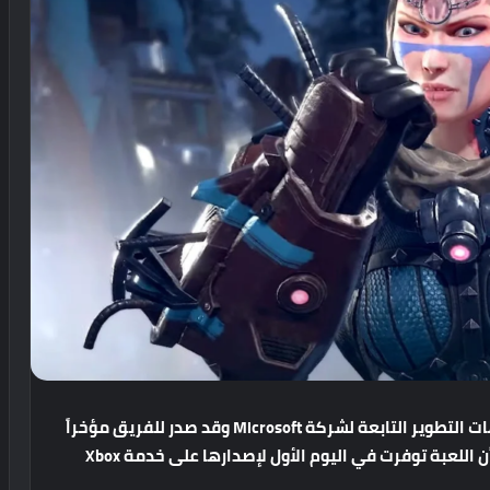
يعتبر InXile Entertainment واحد من فرق واستديوهات التطوير التابعة لشركة Microsoft وقد صدر للفريق مؤخراً
لعبة Wasteland 3 التي حققت نجاحاً ملحوظاً خاصةً أن اللعبة توفرت في اليوم الأول لإصدارها على خدمة Xbox