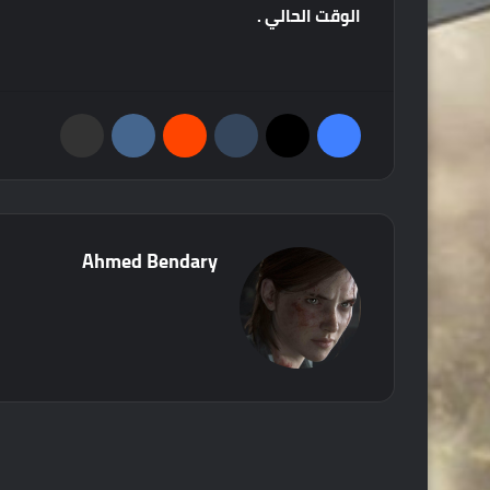
الوقت
الحالي
.
فيسبوك
‫X
‏Tumblr
‏Reddit
‏VKontakte
مشاركة عبر البريد
Ahmed Bendary