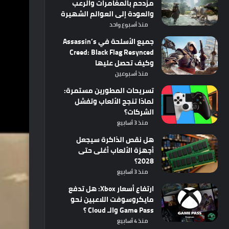
مزدحم بالمغامرات والرعب
والعودة إلى العوالم الشهيرة
منذ أسبوع واحد
جميع الأسلحة في Assassin’s
Creed: Black Flag Resynced
وكيف تحصل عليها
منذ أسبوعين
تسريحات المطورين مستمرة:
لماذا تنجح الألعاب وتفشل
الشركات؟
منذ 3 أسابيع
هل نقص الذاكرة سيجعل
أجهزة الألعاب أغلى حتى
2028؟
منذ 3 أسابيع
ارتفاع أسعار Xbox: هل تدفع
مايكروسوفت اللاعبين نحو
Game Pass والـ Cloud ؟
منذ 4 أسابيع