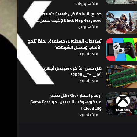
منذ أسبوع واحد
جميع الأسلحة في Assassin’s Creed:
Black Flag Resynced وكيف تحصل عليها
منذ أسبوعين
تسريحات المطورين مستمرة: لماذا تنجح
الألعاب وتفشل الشركات؟
منذ 3 أسابيع
هل نقص الذاكرة سيجعل أجهزة الألعاب
أغلى حتى 2028؟
منذ 3 أسابيع
ارتفاع أسعار Xbox: هل تدفع
مايكروسوفت اللاعبين نحو Game Pass
والـ Cloud ؟
منذ 4 أسابيع