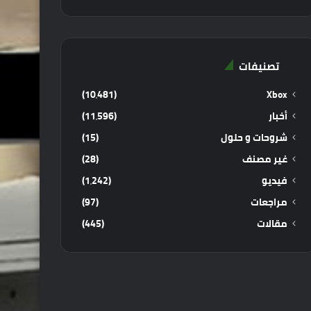
تصنيفات
(10٬481)
Xbox
أخبار
(11٬596)
شروحات و حلول
(15)
غير مصنف
(28)
فيديو
(1٬242)
مراجعات
(97)
مقالات
(445)