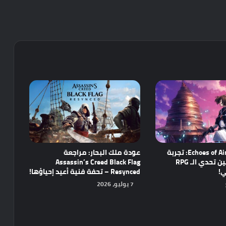
مراجعة Echoes of Aincrad: تجربة
عودة ملك البحار: مراجعة
واعدة تجمع بين تحدي الـ RPG
Assassin’s Creed Black Flag
ي!
Resynced – تحفة فنية أعيد إحياؤها!
7 يوليو، 2026