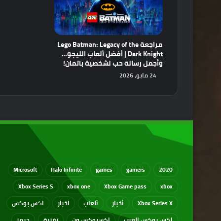
مراجعة Lego Batman: Legacy of the
Dark Knight | أفضل ألعاب الليجو…
وأجمل رسالة حب لشخصية باتمان!
24 مايو، 2026
Microsoft
Halo Infinite
games
gamers
2020
Xbox Series S
xbox one
Xbox Game pass
xbox
Xbox Series X
أخبار
ألعاب
اخبار
اكس بوكس
اكس بوكس العرب
اكسبوكس ون
تقنية
جيمز