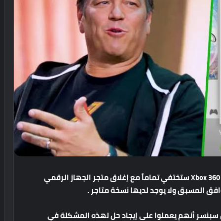
Xbox
60
ستختفي
تماماً
مع
إغلاق
متجر
الجهاز
الرقمي
افق
المسبق
ولا
يوجد
لديها
نسخة
متاجر
.
سبنسر
أنهم
يعملوا
على
إيجاد
حل
لهذه
المشكلة
في