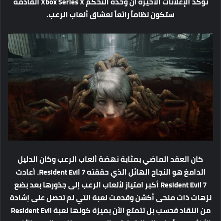
تؤكد الإعلانات الأخيرة أن وحدة التحكم Xbox Series X القادمة
ستكون نظاماً رائعاً لعشاق ألعاب الرعب.
كان العقد الماضي بمثابة نهضة ألعاب الرعب وكان الدليل
الدامغ هو النجاح الهائل الذي حققته Resident Evil 7. أعادت
Resident Evil 7 أكبر امتياز لألعاب الرعب إلى جذورها بعد بضع
نزهات ذات منحى أكشن وقدمت لعبة التي لم تحصل على إشادة
من النقاد فحسب بل تتمتع الآن بميزة كونها لعبة Resident Evil