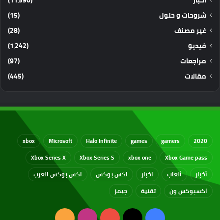
أخبار
(11٬596)
شروحات و حلول
(15)
غير مصنف
(28)
فيديو
(1٬242)
مراجعات
(97)
مقالات
(445)
xbox
Microsoft
Halo Infinite
games
gamers
2020
Xbox Series X
Xbox Series S
xbox one
Xbox Game pass
أخبار
ألعاب
اخبار
اكس بوكس
اكس بوكس العرب
اكسبوكس ون
تقنية
جيمز
‫X
فيسبوك
‫YouTube
انستقرام
ملخص