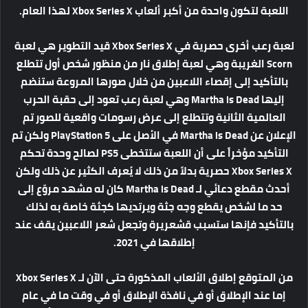
اللعبة لتكون واحدة من أكبر ألعاب Xbox Series X لهذا العام.
لعبة رعب أخرى حصرية في Xbox Series X قيد التطوير هي لعبة
Scorn الغريبة وهي لعبة إطلاق نار من منظور شخص أول تتطلع
بالتأكيد إلى إقصاء اللاعبين من خلال صورها المروعة ستنضم
إليها Martha is Dead وهي لعبة رعب تعود إلى حقبة الحرب
العالمية الثانية وتتطلع إلى عرض رسومات واقعية للصور تم
الإعلان عن Martha is Dead في الأصل على PlayStation 5 ولكن تم
التأكيد مؤخراً على أن اللعبة ستتخطى PS5 لصالح وحدة تحكم
Xbox Series X حصرية بدلاً من ذلك لا يُعرف الكثير عن ذلك ولكن
أحدث مقطع دعائي لـ Martha is Dead كان له مشهد مروّع إلى
حد ما لشخص يقطع وجه جثة ويرتديها كجثة خاصة به لذلك
بالتأكيد فإنها ستسبب قشعريرة وتجعل شعر اللاعبين يقف عند
إطلاقها في 2021.
من المتوقع إطلاق الألعاب المذكورة حتى الآن لـ Xbox Series X
إما عند الإطلاق أو في نافذة الإطلاق أو في وقت ما في عام