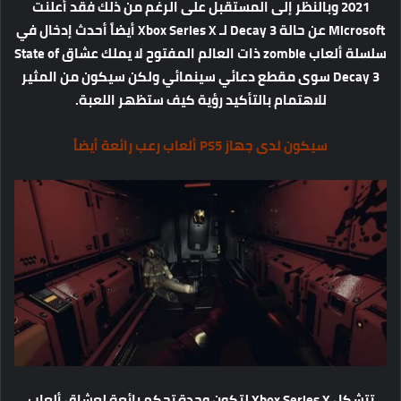
2021 وبالنظر إلى المستقبل على الرغم من ذلك فقد أعلنت
Microsoft عن حالة Decay 3 لـ Xbox Series X أيضاً أحدث إدخال في
سلسلة ألعاب zombie ذات العالم المفتوح لا يملك عشاق State of
Decay 3 سوى مقطع دعائي سينمائي ولكن سيكون من المثير
للاهتمام بالتأكيد رؤية كيف ستظهر اللعبة.
سيكون لدى جهاز PS5 ألعاب رعب رائعة أيضاً
تتشكل Xbox Series X لتكون وحدة تحكم رائعة لعشاق ألعاب