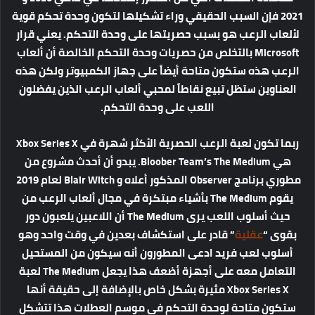
2021 فإن السبب الحقيقي وراء تشكيلها لتكون وحدة تحكم قوية
لألعاب الرعب هو بسبب حصريتها على وحدة التحكم. يعني قرار
Microsoft بالتخلص من حصريات وحدة التحكم الخالصة أن ألعاب
الرعب هذه ستكون متاحة أيضاً على جهاز الكمبيوتر ولكن هذه
العناوين ستظل تبيع نقاطاً لمحبي ألعاب الرعب الذين يفضلون
اللعب على وحدة التحكم.
ربما تكون لعبة الرعب الحصرية الأكثر شهرة في Xbox Series X
هي Bloober Team’s The Medium. يبدو أن أحدث مشروع من
مطوري برنامج Observer المذكور أعلاه و Blair Witch لعام 2019
يقوم The Medium بأشياء مبتكرة في مجال ألعاب الرعب من
حيث أسلوب اللعب يرى The Medium أن اللاعبين يلعبون دور
بقوى “
عقلية
” قادر على استكشاف بعدين في وقت واحد وهو
أسلوب لعب فريد ادعى المطورون أنه سيكون من المستحيل
التعامل معه على أجهزة أضعف هذا يجعل The Medium لعبة
Xbox Series X مثيرة بشكل خاص بالإضافة إلى حقيقة أنها
ستكون متاحة لوحدة التحكم في موسم العطلات هذا تتشكل