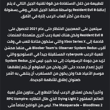
للطبيعة من خلال الاستفادة من قوة تقنية الجيل التالي لا يتم
إعاقة Resident Evil 8 بواسطة منافذ الجيل الحالي وهي بسهولة
واحدة من أكثر ألعاب الرعب إثارة في الأفق.
سيتعين على المعجبين الانتظار حتى عام 2021 للحصول على
Resident Evil 8 ولكن هناك لعبة رعب أخرى متعددة المنصات
قادمة إلى Xbox Series X والتي ستكون متاحة للعب في وقت
أقرب Bloober Team’s: Observer System Redux هي منفذ محسّن
للعبة الرعب cyberpunk المستقبلة جيداً في الاستوديو والتي
تزيد من جودة الرسوميات إلى حد كبير: ليس لدى System Redux
تاريخ إصدار محدد حتى الآن ولكن من المتوقع أن يتم إطلاقها
موسم الأعياد هذا ولن يكون من المستغرب أن ينتهي به الأمر
كعنوان إطلاق للأنظمة الجديدة.
وأخيراً يمكن لعشاق الرعب أيضاً التطلع إلى عناوين مثل لعبة
العالم المفتوح Dying Light 2 الذي طال انتظاره RPG Vampire:
The Masquerade – Bloodlines 2. ليس من الواضح تماماً متى