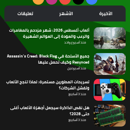
الموقع
الأخيرة
الأشهر
تعليقات
RSS
ألعاب أغسطس 2026: شهر مزدحم بالمغامرات
والرعب والعودة إلى العوالم الشهيرة
منذ أسبوع واحد
جميع الأسلحة في Assassin’s Creed: Black Flag
Resynced وكيف تحصل عليها
منذ أسبوعين
تسريحات المطورين مستمرة: لماذا تنجح الألعاب
وتفشل الشركات؟
منذ 3 أسابيع
هل نقص الذاكرة سيجعل أجهزة الألعاب أغلى
حتى 2028؟
منذ 3 أسابيع