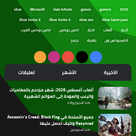
xbox
Microsoft
Halo Infinite
games
gamers
2020
Xbox Series X
Xbox Series S
xbox one
Xbox Game pass
أخبار
ألعاب
اخبار
اكس بوكس
اكس بوكس العرب
اكسبوكس ون
تقنية
جيمز
‫X
فيسبوك
‫YouTube
انستقرام
ملخص
الموقع
الأخيرة
الأشهر
تعليقات
RSS
ألعاب أغسطس 2026: شهر مزدحم بالمغامرات
والرعب والعودة إلى العوالم الشهيرة
منذ أسبوع واحد
جميع الأسلحة في Assassin’s Creed: Black Flag
Resynced وكيف تحصل عليها
منذ أسبوعين