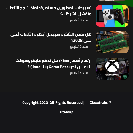
تسريحات المطورين مستمرة: لماذا تنجح الألعاب
وتفشل الشركات؟
منذ 3 أسابيع
هل نقص الذاكرة سيجعل أجهزة الألعاب أغلى
حتى 2028؟
منذ 3 أسابيع
ارتفاع أسعار Xbox: هل تدفع مايكروسوفت
اللاعبين نحو Game Pass والـ Cloud ؟
منذ 4 أسابيع
XboxArabs
© Copyright 2020, All Rights Reserved |
sitemap
‫X
فيسبوك
‫YouTube
انستقرام
ملخص