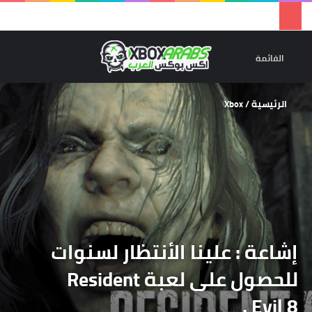
تسجيل 
ال
القائمة
الرئيسية
/
Xbox
إشاعة : علينا الأنتظار لسنوات
للحصول على لعبة Resident
Evil 8 .