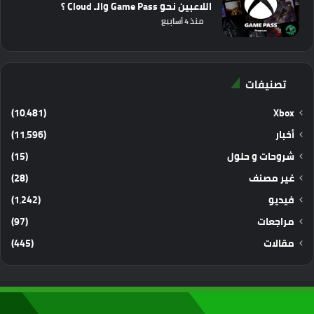
اللاعبين نحو Game Pass والـ Cloud ؟
منذ 4 أسابيع
تصنيفات
(10٬481)
Xbox
أخبار
(11٬596)
شروحات و حلول
(15)
غير مصنف
(28)
فيديو
(1٬242)
مراجعات
(97)
مقالات
(445)