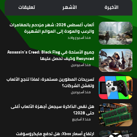
الموقع
الأخيرة
الأشهر
تعليقات
RSS
ألعاب أغسطس 2026: شهر مزدحم بالمغامرات
والرعب والعودة إلى العوالم الشهيرة
منذ أسبوع واحد
جميع الأسلحة في Assassin’s Creed: Black Flag
Resynced وكيف تحصل عليها
منذ أسبوعين
تسريحات المطورين مستمرة: لماذا تنجح الألعاب
وتفشل الشركات؟
منذ أسبوعين
هل نقص الذاكرة سيجعل أجهزة الألعاب أغلى
حتى 2028؟
منذ 3 أسابيع
ارتفاع أسعار Xbox: هل تدفع مايكروسوفت