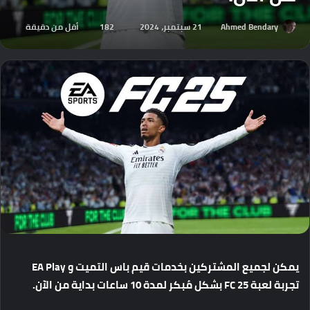
Ahmed Bendary
21 سبتمبر، 2024
182
أقل من دقيقة
يمكن
لجميع
المشتركين
بخدمات
قيم
باس
التميت
و
EA Play
تجربة
لعبة
FC 25
بشكل
مُبكر
لمدة
10
ساعات
بداية
من
الآن
.