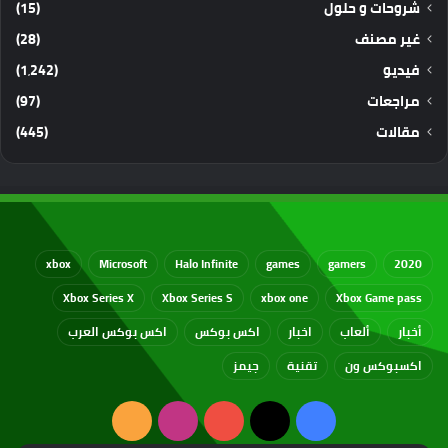
شروحات و حلول
(15)
غير مصنف
(28)
فيديو
(1٬242)
مراجعات
(97)
مقالات
(445)
xbox
Microsoft
Halo Infinite
games
gamers
2020
Xbox Series X
Xbox Series S
xbox one
Xbox Game pass
أخبار
ألعاب
اخبار
اكس بوكس
اكس بوكس العرب
اكسبوكس ون
تقنية
جيمز
‫X
فيسبوك
‫YouTube
انستقرام
ملخص