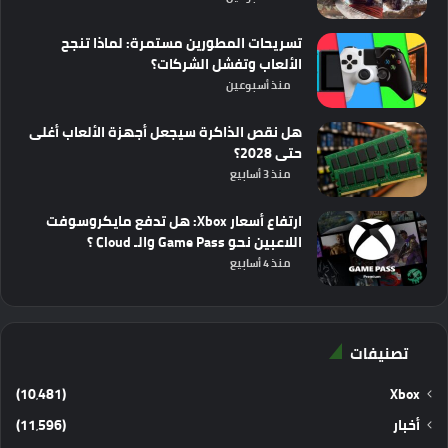
تسريحات المطورين مستمرة: لماذا تنجح
الألعاب وتفشل الشركات؟
منذ أسبوعين
هل نقص الذاكرة سيجعل أجهزة الألعاب أغلى
حتى 2028؟
منذ 3 أسابيع
ارتفاع أسعار Xbox: هل تدفع مايكروسوفت
اللاعبين نحو Game Pass والـ Cloud ؟
منذ 4 أسابيع
تصنيفات
(10٬481)
Xbox
أخبار
(11٬596)