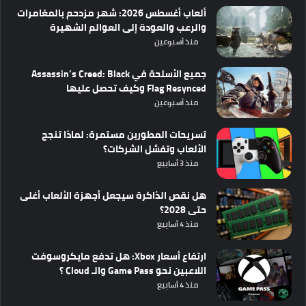
ألعاب أغسطس 2026: شهر مزدحم بالمغامرات
والرعب والعودة إلى العوالم الشهيرة
منذ أسبوعين
جميع الأسلحة في Assassin’s Creed: Black
Flag Resynced وكيف تحصل عليها
منذ أسبوعين
تسريحات المطورين مستمرة: لماذا تنجح
الألعاب وتفشل الشركات؟
منذ 3 أسابيع
هل نقص الذاكرة سيجعل أجهزة الألعاب أغلى
حتى 2028؟
منذ 4 أسابيع
ارتفاع أسعار Xbox: هل تدفع مايكروسوفت
اللاعبين نحو Game Pass والـ Cloud ؟
منذ 4 أسابيع