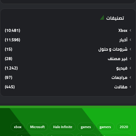
تصنيفات
(10٬481)
Xbox
أخبار
(11٬596)
شروحات و حلول
(15)
غير مصنف
(28)
فيديو
(1٬242)
مراجعات
(97)
مقالات
(445)
xbox
Microsoft
Halo Infinite
games
gamers
2020