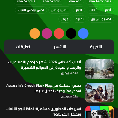
Xbox Series X
Xbox Series S
xbox one
Xbox Game pass
أخبار
ألعاب
اخبار
اكس بوكس
اكس بوكس العرب
اكسبوكس ون
تقنية
جيمز
‫X
فيسبوك
‫YouTube
انستقرام
ملخص
الموقع
الأخيرة
الأشهر
تعليقات
RSS
ألعاب أغسطس 2026: شهر مزدحم بالمغامرات
والرعب والعودة إلى العوالم الشهيرة
منذ أسبوعين
جميع الأسلحة في Assassin’s Creed: Black Flag
Resynced وكيف تحصل عليها
منذ أسبوعين
تسريحات المطورين مستمرة: لماذا تنجح الألعاب
وتفشل الشركات؟