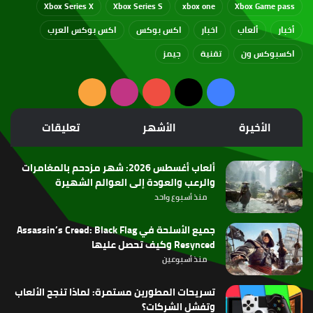
Xbox Series X
Xbox Series S
xbox one
Xbox Game pass
أخبار
ألعاب
اخبار
اكس بوكس
اكس بوكس العرب
اكسبوكس ون
تقنية
جيمز
‫X
فيسبوك
‫YouTube
انستقرام
ملخص
الموقع
الأخيرة
الأشهر
تعليقات
RSS
ألعاب أغسطس 2026: شهر مزدحم بالمغامرات
والرعب والعودة إلى العوالم الشهيرة
منذ أسبوع واحد
جميع الأسلحة في Assassin’s Creed: Black Flag
Resynced وكيف تحصل عليها
منذ أسبوعين
تسريحات المطورين مستمرة: لماذا تنجح الألعاب
وتفشل الشركات؟