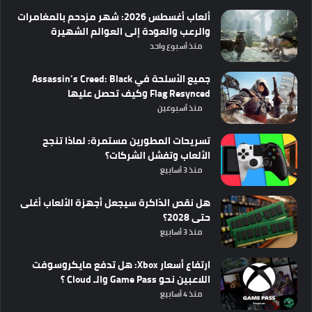
ألعاب أغسطس 2026: شهر مزدحم بالمغامرات
والرعب والعودة إلى العوالم الشهيرة
منذ أسبوع واحد
جميع الأسلحة في Assassin’s Creed: Black
Flag Resynced وكيف تحصل عليها
منذ أسبوعين
تسريحات المطورين مستمرة: لماذا تنجح
الألعاب وتفشل الشركات؟
منذ 3 أسابيع
هل نقص الذاكرة سيجعل أجهزة الألعاب أغلى
حتى 2028؟
منذ 3 أسابيع
ارتفاع أسعار Xbox: هل تدفع مايكروسوفت
اللاعبين نحو Game Pass والـ Cloud ؟
منذ 4 أسابيع