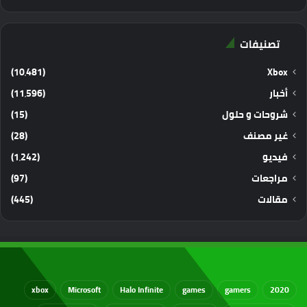
تصنيفات
(10٬481)
Xbox
أخبار
(11٬596)
شروحات و حلول
(15)
غير مصنف
(28)
فيديو
(1٬242)
مراجعات
(97)
مقالات
(445)
xbox
Microsoft
Halo Infinite
games
gamers
2020