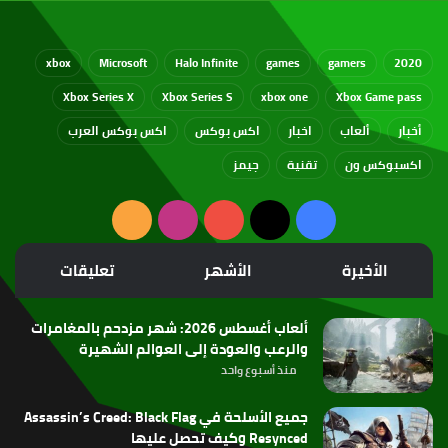
xbox
Microsoft
Halo Infinite
games
gamers
2020
Xbox Series X
Xbox Series S
xbox one
Xbox Game pass
أخبار
ألعاب
اخبار
اكس بوكس
اكس بوكس العرب
اكسبوكس ون
تقنية
جيمز
‫X
فيسبوك
‫YouTube
انستقرام
ملخص
الموقع
الأخيرة
الأشهر
تعليقات
RSS
ألعاب أغسطس 2026: شهر مزدحم بالمغامرات
والرعب والعودة إلى العوالم الشهيرة
منذ أسبوع واحد
جميع الأسلحة في Assassin’s Creed: Black Flag
Resynced وكيف تحصل عليها