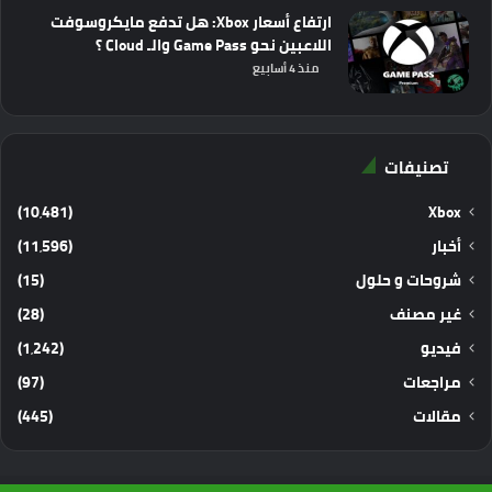
ارتفاع أسعار Xbox: هل تدفع مايكروسوفت
اللاعبين نحو Game Pass والـ Cloud ؟
منذ 4 أسابيع
تصنيفات
(10٬481)
Xbox
أخبار
(11٬596)
شروحات و حلول
(15)
غير مصنف
(28)
فيديو
(1٬242)
مراجعات
(97)
مقالات
(445)