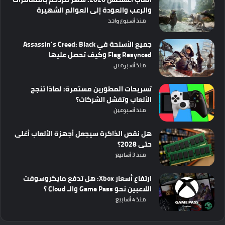
والرعب والعودة إلى العوالم الشهيرة
منذ أسبوع واحد
جميع الأسلحة في Assassin’s Creed: Black
Flag Resynced وكيف تحصل عليها
منذ أسبوعين
تسريحات المطورين مستمرة: لماذا تنجح
الألعاب وتفشل الشركات؟
منذ أسبوعين
هل نقص الذاكرة سيجعل أجهزة الألعاب أغلى
حتى 2028؟
منذ 3 أسابيع
ارتفاع أسعار Xbox: هل تدفع مايكروسوفت
اللاعبين نحو Game Pass والـ Cloud ؟
منذ 4 أسابيع