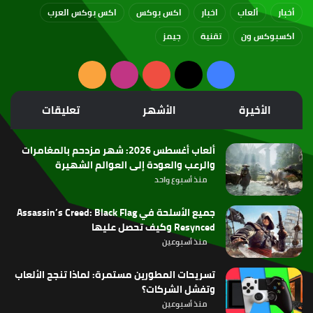
أخبار
ألعاب
اخبار
اكس بوكس
اكس بوكس العرب
اكسبوكس ون
تقنية
جيمز
‫X
فيسبوك
‫YouTube
انستقرام
ملخص
الموقع
الأخيرة
الأشهر
تعليقات
RSS
ألعاب أغسطس 2026: شهر مزدحم بالمغامرات
والرعب والعودة إلى العوالم الشهيرة
منذ أسبوع واحد
جميع الأسلحة في Assassin’s Creed: Black Flag
Resynced وكيف تحصل عليها
منذ أسبوعين
تسريحات المطورين مستمرة: لماذا تنجح الألعاب
وتفشل الشركات؟
منذ أسبوعين