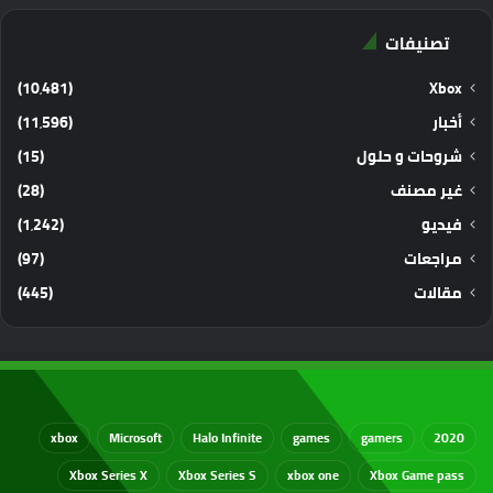
تصنيفات
(10٬481)
Xbox
أخبار
(11٬596)
شروحات و حلول
(15)
غير مصنف
(28)
فيديو
(1٬242)
مراجعات
(97)
مقالات
(445)
xbox
Microsoft
Halo Infinite
games
gamers
2020
Xbox Series X
Xbox Series S
xbox one
Xbox Game pass