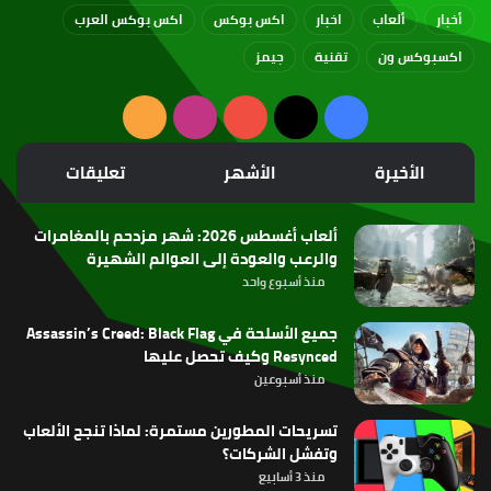
أخبار
ألعاب
اخبار
اكس بوكس
اكس بوكس العرب
اكسبوكس ون
تقنية
جيمز
‫X
فيسبوك
‫YouTube
انستقرام
ملخص
الموقع
الأخيرة
الأشهر
تعليقات
RSS
ألعاب أغسطس 2026: شهر مزدحم بالمغامرات
والرعب والعودة إلى العوالم الشهيرة
منذ أسبوع واحد
جميع الأسلحة في Assassin’s Creed: Black Flag
Resynced وكيف تحصل عليها
منذ أسبوعين
تسريحات المطورين مستمرة: لماذا تنجح الألعاب
وتفشل الشركات؟
منذ 3 أسابيع