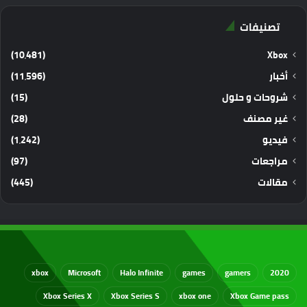
تصنيفات
(10٬481)
Xbox
أخبار
(11٬596)
شروحات و حلول
(15)
غير مصنف
(28)
فيديو
(1٬242)
مراجعات
(97)
مقالات
(445)
xbox
Microsoft
Halo Infinite
games
gamers
2020
Xbox Series X
Xbox Series S
xbox one
Xbox Game pass