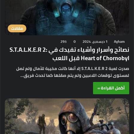
مقالات
Ayham
1 ديسمبر، 2024
0
295
نصائح وأسرار وأشياء تفيدك في S.T.A.L.K.E.R 2:
Heart of Chornobyl قبل اللعب
صدرت لعبة S.T.A.L.K.E.R 2 إلا أنها كانت مخيبة للأمال ولم تصل
لمستوى توقعات اللاعبين ولم يتم صقلها كما تحدث فريق…
أكمل القراءة »