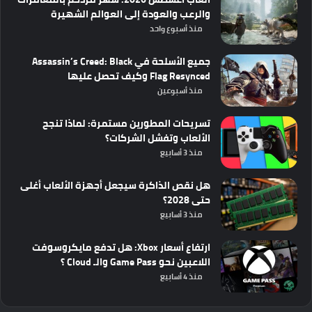
والرعب والعودة إلى العوالم الشهيرة
منذ أسبوع واحد
جميع الأسلحة في Assassin’s Creed: Black
Flag Resynced وكيف تحصل عليها
منذ أسبوعين
تسريحات المطورين مستمرة: لماذا تنجح
الألعاب وتفشل الشركات؟
منذ 3 أسابيع
هل نقص الذاكرة سيجعل أجهزة الألعاب أغلى
حتى 2028؟
منذ 3 أسابيع
ارتفاع أسعار Xbox: هل تدفع مايكروسوفت
اللاعبين نحو Game Pass والـ Cloud ؟
منذ 4 أسابيع