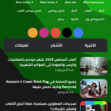
Xbox Series X
Xbox Series S
xbox one
Xbox Game pass
أخبار
ألعاب
اخبار
اكس بوكس
اكس بوكس العرب
اكسبوكس ون
تقنية
جيمز
‫X
فيسبوك
‫YouTube
انستقرام
ملخص
الموقع
الأخيرة
الأشهر
تعليقات
RSS
ألعاب أغسطس 2026: شهر مزدحم بالمغامرات
والرعب والعودة إلى العوالم الشهيرة
منذ أسبوع واحد
جميع الأسلحة في Assassin’s Creed: Black Flag
Resynced وكيف تحصل عليها
منذ أسبوعين
تسريحات المطورين مستمرة: لماذا تنجح الألعاب
وتفشل الشركات؟