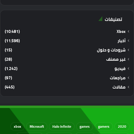
تصنيفات
(10٬481)
Xbox
أخبار
(11٬596)
شروحات و حلول
(15)
غير مصنف
(28)
فيديو
(1٬242)
مراجعات
(97)
مقالات
(445)
xbox
Microsoft
Halo Infinite
games
gamers
2020