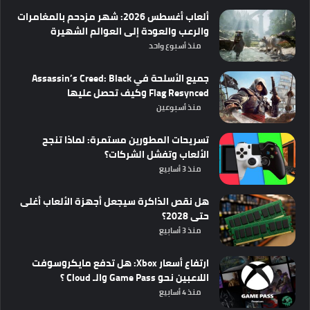
ألعاب أغسطس 2026: شهر مزدحم بالمغامرات
والرعب والعودة إلى العوالم الشهيرة
منذ أسبوع واحد
جميع الأسلحة في Assassin’s Creed: Black
Flag Resynced وكيف تحصل عليها
منذ أسبوعين
تسريحات المطورين مستمرة: لماذا تنجح
الألعاب وتفشل الشركات؟
منذ 3 أسابيع
هل نقص الذاكرة سيجعل أجهزة الألعاب أغلى
حتى 2028؟
منذ 3 أسابيع
ارتفاع أسعار Xbox: هل تدفع مايكروسوفت
اللاعبين نحو Game Pass والـ Cloud ؟
منذ 4 أسابيع