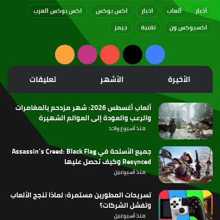
أخبار
ألعاب
اخبار
اكس بوكس
اكس بوكس العرب
اكسبوكس ون
تقنية
جيمز
‫X
فيسبوك
‫YouTube
انستقرام
ملخص
الموقع
الأخيرة
الأشهر
تعليقات
RSS
ألعاب أغسطس 2026: شهر مزدحم بالمغامرات
والرعب والعودة إلى العوالم الشهيرة
منذ أسبوع واحد
جميع الأسلحة في Assassin’s Creed: Black Flag
Resynced وكيف تحصل عليها
منذ أسبوعين
تسريحات المطورين مستمرة: لماذا تنجح الألعاب
وتفشل الشركات؟
منذ أسبوعين