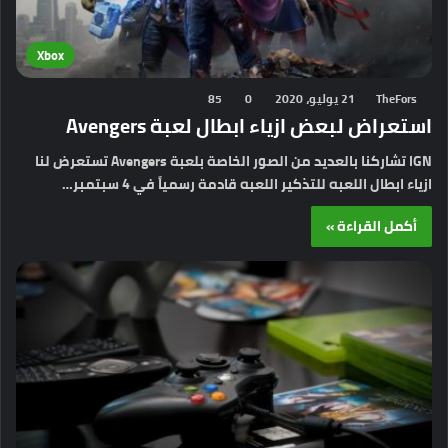
Xbox
TheFors
21 يوليو، 2020
0
85
استعراض لبعض ازياء ابطال لعبة Avengers
IGN تشاركنا بالعديد من الصور الخاصة بلعبة Avengers تستعرض لنا
ازياء ابطال اللعبه للتذكير اللعبه قادمة رسمياً في 4 سبتمبر…
أكمل القراءة »