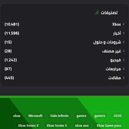
تصنيفات
(10٬481)
Xbox
أخبار
(11٬596)
شروحات و حلول
(15)
غير مصنف
(28)
فيديو
(1٬242)
مراجعات
(97)
مقالات
(445)
xbox
Microsoft
Halo Infinite
games
gamers
2020
Xbox Series X
Xbox Series S
xbox one
Xbox Game pass