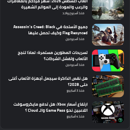
ألعاب أغسطس 2026: شهر مزدحم بالمغامرات
والرعب والعودة إلى العوالم الشهيرة
منذ أسبوع واحد
جميع الأسلحة في Assassin’s Creed: Black
Flag Resynced وكيف تحصل عليها
منذ أسبوعين
تسريحات المطورين مستمرة: لماذا تنجح
الألعاب وتفشل الشركات؟
منذ أسبوعين
هل نقص الذاكرة سيجعل أجهزة الألعاب أغلى
حتى 2028؟
منذ 3 أسابيع
ارتفاع أسعار Xbox: هل تدفع مايكروسوفت
اللاعبين نحو Game Pass والـ Cloud ؟
منذ 4 أسابيع