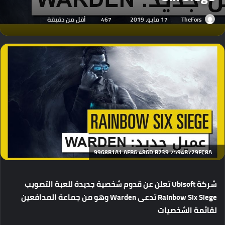
TheFors
17 مايو، 2019
467
أقل من دقيقة
9968B1A1 AFB6 486D B239 7594B729FC8A
شركة Ubisoft تعلن عن قدوم شخصية جديدة للعبة التصويب
Rainbow Six Siege تدعى Warden وهو من جماعة المدافعين
لقائمة الشخصيات