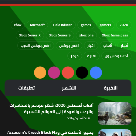
xbox
Microsoft
Halo Infinite
games
gamers
2020
Xbox Series X
Xbox Series S
xbox one
Xbox Game pass
أخبار
ألعاب
اخبار
اكس بوكس
اكس بوكس العرب
اكسبوكس ون
تقنية
جيمز
‫X
فيسبوك
‫YouTube
انستقرام
ملخص
الموقع
الأخيرة
الأشهر
تعليقات
RSS
ألعاب أغسطس 2026: شهر مزدحم بالمغامرات
والرعب والعودة إلى العوالم الشهيرة
منذ أسبوع واحد
جميع الأسلحة في Assassin’s Creed: Black Flag