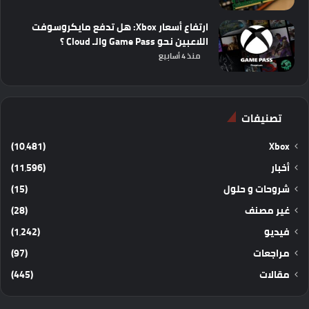
ارتفاع أسعار Xbox: هل تدفع مايكروسوفت
اللاعبين نحو Game Pass والـ Cloud ؟
منذ 4 أسابيع
تصنيفات
(10٬481)
Xbox
أخبار
(11٬596)
شروحات و حلول
(15)
غير مصنف
(28)
فيديو
(1٬242)
مراجعات
(97)
مقالات
(445)