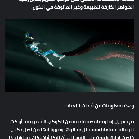
الظواهر الخارقة للطبيعة وغير المألوفة في الكون.
وهذه معلومات عن أحداث اللعبة :
تم تسجيل إشارة غامضة قادمة من الكوكب الأحمر و قد أربكت
الرسالة علماء orochi. حلل محللوها وقرروا أنها من أصل ذكي،
خلصت إدارة Orochi على الفور إلى أن الاكتشاف كان حساسًا جدًا