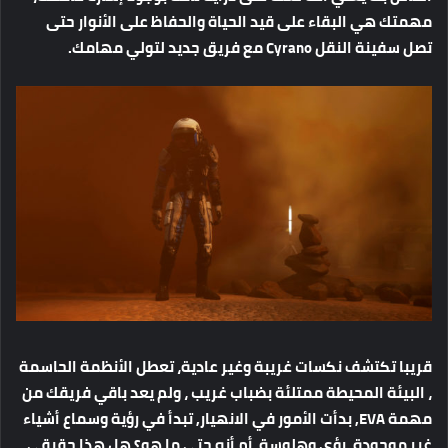
مهمتك هي البقاء على قيد الحياة والحفاظ على الأنوار حتى
تصل سفينة النقل Cyrano مع فريق جديد لتولي مهامك.
قريبا تكتشف نكسات غريبة وغير عادية، تعطل الأنظمة الحاسمة
، البيئة المحيطة ممتلئة بضباب غريب ، ولم يعد باقي فريقك من
مهمة EVA, بدأت الأمور في الانهيار, تبدأ في رؤية وسماع أشياء
غير موجودة. رؤى وهلوسة أم أنه حتى ما هو؟ هل هذا حقيقي