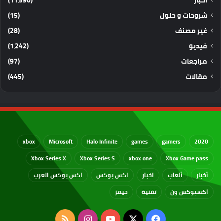
شروحات و حلول
(15)
غير مصنف
(28)
فيديو
(1٬242)
مراجعات
(97)
مقالات
(445)
xbox
Microsoft
Halo Infinite
games
gamers
2020
Xbox Series X
Xbox Series S
xbox one
Xbox Game pass
أخبار
ألعاب
اخبار
اكس بوكس
اكس بوكس العرب
اكسبوكس ون
تقنية
جيمز
‫X
فيسبوك
‫YouTube
انستقرام
ملخص