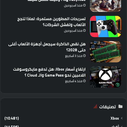
منذ أسبوعين
تسريحات المطورين مستمرة: لماذا تنجح
الألعاب وتفشل الشركات؟
منذ أسبوعين
هل نقص الذاكرة سيجعل أجهزة الألعاب أغلى
حتى 2028؟
منذ 3 أسابيع
ارتفاع أسعار Xbox: هل تدفع مايكروسوفت
اللاعبين نحو Game Pass والـ Cloud ؟
منذ 4 أسابيع
تصنيفات
(10٬481)
Xbox
أخبار
(11٬596)