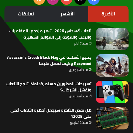
الموقع
الأخيرة
الأشهر
تعليقات
RSS
ألعاب أغسطس 2026: شهر مزدحم بالمغامرات
والرعب والعودة إلى العوالم الشهيرة
منذ 7 أيام
جميع الأسلحة في Assassin’s Creed: Black Flag
Resynced وكيف تحصل عليها
منذ أسبوعين
تسريحات المطورين مستمرة: لماذا تنجح الألعاب
وتفشل الشركات؟
منذ أسبوعين
هل نقص الذاكرة سيجعل أجهزة الألعاب أغلى
حتى 2028؟
منذ 3 أسابيع