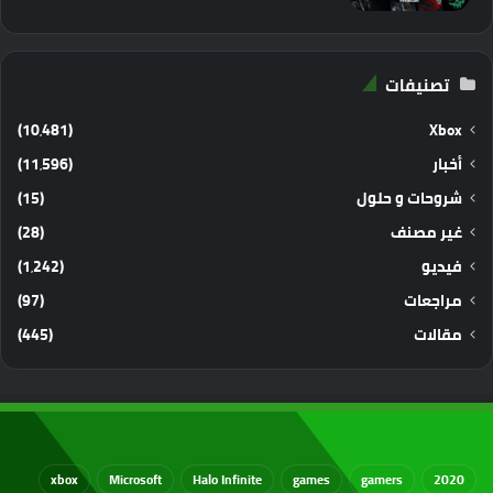
تصنيفات
(10٬481)
Xbox
أخبار
(11٬596)
شروحات و حلول
(15)
غير مصنف
(28)
فيديو
(1٬242)
مراجعات
(97)
مقالات
(445)
xbox
Microsoft
Halo Infinite
games
gamers
2020