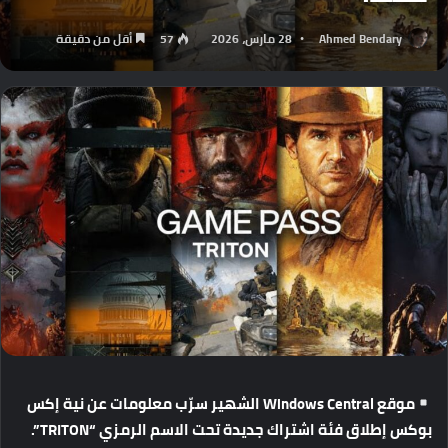
Ahmed Bendary
28 مارس، 2026
57
أقل من دقيقة
موقع
Windows Central
الشهير
سرّب
معلومات
عن
نية
إكس
بوكس
إطلاق
فئة
اشتراك
جديدة
تحت
الاسم
الرمزي
“TRITON”.