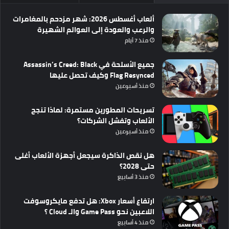
ألعاب أغسطس 2026: شهر مزدحم بالمغامرات
والرعب والعودة إلى العوالم الشهيرة
منذ 7 أيام
جميع الأسلحة في Assassin’s Creed: Black
Flag Resynced وكيف تحصل عليها
منذ أسبوعين
تسريحات المطورين مستمرة: لماذا تنجح
الألعاب وتفشل الشركات؟
منذ أسبوعين
هل نقص الذاكرة سيجعل أجهزة الألعاب أغلى
حتى 2028؟
منذ 3 أسابيع
ارتفاع أسعار Xbox: هل تدفع مايكروسوفت
اللاعبين نحو Game Pass والـ Cloud ؟
منذ 4 أسابيع