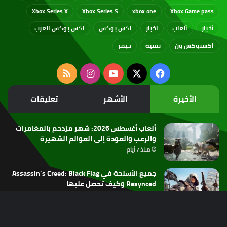
Xbox Series X
Xbox Series S
xbox one
Xbox Game pass
أخبار
ألعاب
اخبار
اكس بوكس
اكس بوكس العرب
اكسبوكس ون
تقنية
جيمز
‫X
فيسبوك
‫YouTube
انستقرام
ملخص
الموقع
الأخيرة
الأشهر
تعليقات
RSS
ألعاب أغسطس 2026: شهر مزدحم بالمغامرات
والرعب والعودة إلى العوالم الشهيرة
منذ 7 أيام
جميع الأسلحة في Assassin’s Creed: Black Flag
Resynced وكيف تحصل عليها
منذ أسبوعين
تسريحات المطورين مستمرة: لماذا تنجح الألعاب