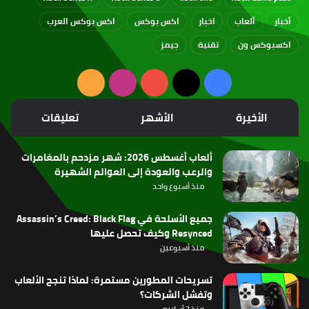
أخبار
ألعاب
اخبار
اكس بوكس
اكس بوكس العرب
اكسبوكس ون
تقنية
جيمز
‫X
فيسبوك
‫YouTube
انستقرام
ملخص
الموقع
الأخيرة
الأشهر
تعليقات
RSS
ألعاب أغسطس 2026: شهر مزدحم بالمغامرات
والرعب والعودة إلى العوالم الشهيرة
منذ أسبوع واحد
جميع الأسلحة في Assassin’s Creed: Black Flag
Resynced وكيف تحصل عليها
منذ أسبوعين
تسريحات المطورين مستمرة: لماذا تنجح الألعاب
وتفشل الشركات؟
منذ 3 أسابيع