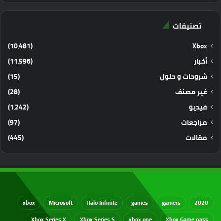
تصنيفات
(10٬481)
Xbox
أخبار
(11٬596)
شروحات و حلول
(15)
غير مصنف
(28)
فيديو
(1٬242)
مراجعات
(97)
مقالات
(445)
xbox
Microsoft
Halo Infinite
games
gamers
2020
Xbox Series X
Xbox Series S
xbox one
Xbox Game pass