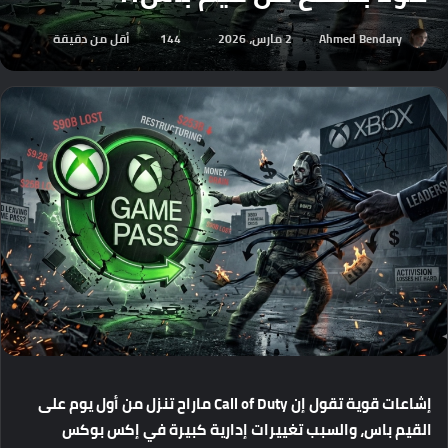
Ahmed Bendary
2 مارس، 2026
144
أقل من دقيقة
إشاعات
قوية
تقول
إن
Call of Duty
ماراح
تنزل
من
أول
يوم
على
القيم
باس،
والسبب
تغييرات
إدارية
كبيرة
في
إكس
بوكس