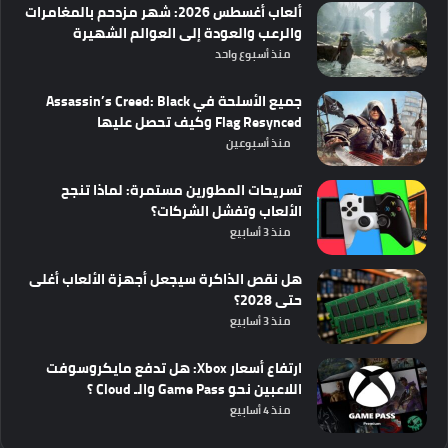
ألعاب أغسطس 2026: شهر مزدحم بالمغامرات
والرعب والعودة إلى العوالم الشهيرة
منذ أسبوع واحد
جميع الأسلحة في Assassin’s Creed: Black
Flag Resynced وكيف تحصل عليها
منذ أسبوعين
تسريحات المطورين مستمرة: لماذا تنجح
الألعاب وتفشل الشركات؟
منذ 3 أسابيع
هل نقص الذاكرة سيجعل أجهزة الألعاب أغلى
حتى 2028؟
منذ 3 أسابيع
ارتفاع أسعار Xbox: هل تدفع مايكروسوفت
اللاعبين نحو Game Pass والـ Cloud ؟
منذ 4 أسابيع