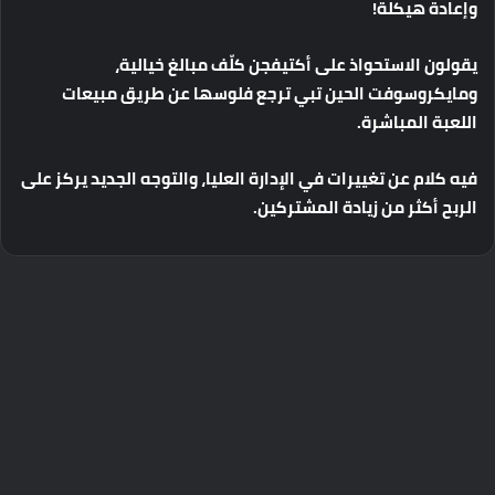
وإعادة
هيكلة
!
يقولون
الاستحواذ
على
أكتيفجن
كلّف
مبالغ
خيالية،
ومايكروسوفت
الحين
تبي
ترجع
فلوسها
عن
طريق
مبيعات
اللعبة
المباشرة
.
فيه
كلام
عن
تغييرات
في
الإدارة
العليا،
والتوجه
الجديد
يركز
على
الربح
أكثر
من
زيادة
المشتركين
.