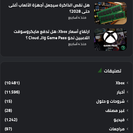
هل نقص الذاكرة سيجعل أجهزة الألعاب أغلى
حتى 2028؟
منذ 4 أسابيع
ارتفاع أسعار Xbox: هل تدفع مايكروسوفت
اللاعبين نحو Game Pass والـ Cloud ؟
منذ 4 أسابيع
تصنيفات
(10٬481)
Xbox
أخبار
(11٬596)
شروحات و حلول
(15)
غير مصنف
(28)
فيديو
(1٬242)
مراجعات
(97)