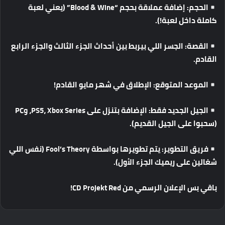
الحجم
:
إضافة
عملاقة
بحجم
“Blood & Wine” (
يعني
لعبة
كاملة
داخل
لعبة
!).
القصة
:
الجسر
اللي
بيربط
بين
أحداث
الجزء
الثالث
والجزء
الرابع
القادم
.
الموعد
المتوقع
:
الإطلاق
في
شهر
مايو
القادم
!
الجيل
الجديد
فقط
:
الإضافة
بتنزل
على
PS5
Xbox Series
،
،
و
PC
(
سحبوا
على
الجيل
القديم
).
فريق
التطوير
:
يتم
تطويرها
بواسطة
Fool’s Theory (
نفس
اللي
شغالين
على
ريميك
الجزء
الأول
).
باقي
بس
الإعلان
الرسمي
من
CD Projekt Red!