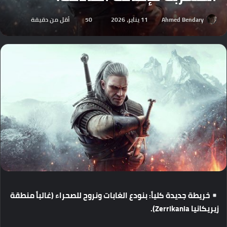
Ahmed Bendary
11 يناير، 2026
50
أقل من دقيقة
خريطة
جديدة
كلياً
:
بنودع
الغابات
ونروح
للصحراء
(
غالباً
منطقة
زيريكانيا
Zerrikania).