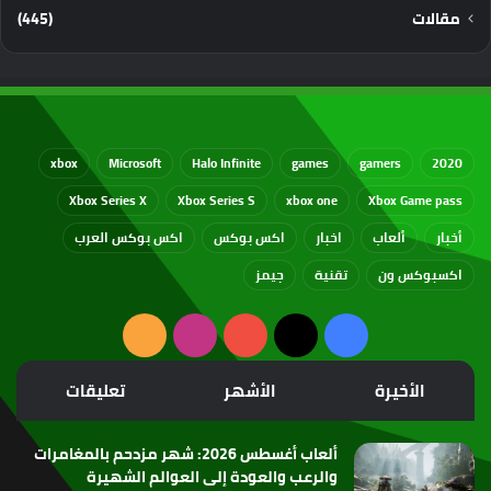
مقالات
(445)
xbox
Microsoft
Halo Infinite
games
gamers
2020
Xbox Series X
Xbox Series S
xbox one
Xbox Game pass
أخبار
ألعاب
اخبار
اكس بوكس
اكس بوكس العرب
اكسبوكس ون
تقنية
جيمز
‫X
فيسبوك
‫YouTube
انستقرام
ملخص
الموقع
الأخيرة
الأشهر
تعليقات
RSS
ألعاب أغسطس 2026: شهر مزدحم بالمغامرات
والرعب والعودة إلى العوالم الشهيرة