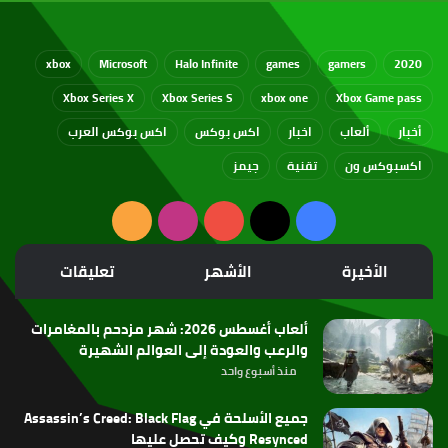
xbox
Microsoft
Halo Infinite
games
gamers
2020
Xbox Series X
Xbox Series S
xbox one
Xbox Game pass
أخبار
ألعاب
اخبار
اكس بوكس
اكس بوكس العرب
اكسبوكس ون
تقنية
جيمز
‫X
فيسبوك
‫YouTube
انستقرام
ملخص
الموقع
الأخيرة
الأشهر
تعليقات
RSS
ألعاب أغسطس 2026: شهر مزدحم بالمغامرات
والرعب والعودة إلى العوالم الشهيرة
منذ أسبوع واحد
جميع الأسلحة في Assassin’s Creed: Black Flag
Resynced وكيف تحصل عليها