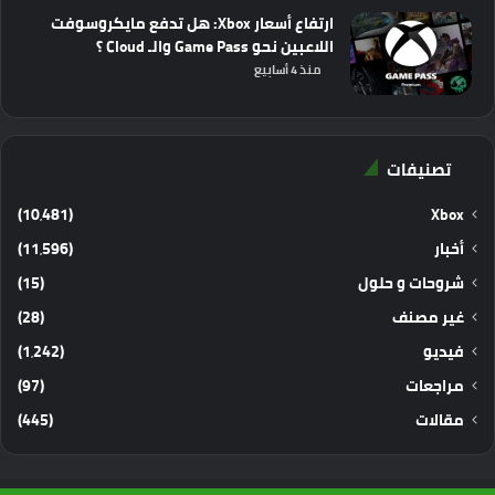
ارتفاع أسعار Xbox: هل تدفع مايكروسوفت
اللاعبين نحو Game Pass والـ Cloud ؟
منذ 4 أسابيع
تصنيفات
(10٬481)
Xbox
أخبار
(11٬596)
شروحات و حلول
(15)
غير مصنف
(28)
فيديو
(1٬242)
مراجعات
(97)
مقالات
(445)