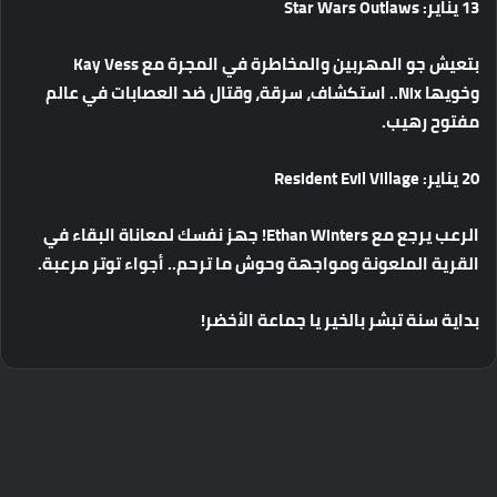
يناير
: Star Wars Outlaws
بتعيش
جو
المهربين
والمخاطرة
في
المجرة
مع
Kay Vess
وخويها
Nix..
استكشاف،
سرقة،
وقتال
ضد
العصابات
في
عالم
مفتوح
رهيب
.
يناير
: Resident Evil Village
الرعب
يرجع
مع
Ethan Winters!
جهز
نفسك
لمعاناة
البقاء
في
القرية
الملعونة
ومواجهة
وحوش
ما
ترحم
..
أجواء
توتر
مرعبة
.
بداية
سنة
تبشر
بالخير
يا
جماعة
الأخضر
!