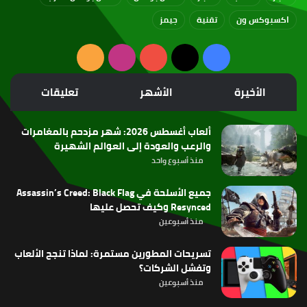
اكسبوكس ون
تقنية
جيمز
‫X
فيسبوك
‫YouTube
انستقرام
ملخص
الموقع
الأخيرة
الأشهر
تعليقات
RSS
ألعاب أغسطس 2026: شهر مزدحم بالمغامرات
والرعب والعودة إلى العوالم الشهيرة
منذ أسبوع واحد
جميع الأسلحة في Assassin’s Creed: Black Flag
Resynced وكيف تحصل عليها
منذ أسبوعين
تسريحات المطورين مستمرة: لماذا تنجح الألعاب
وتفشل الشركات؟
منذ أسبوعين