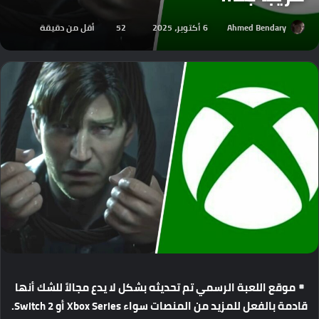
Ahmed Bendary
6 أكتوبر، 2025
52
أقل من دقيقة
موقع
اللعبة
الرسمي
تم
تحديثه
بشكل
لا
يدع
مجالاً
للشك
أنها
قادمة
بالفعل
للمزيد
من
المنصات
سواء
Xbox Series
أو
Switch 2.