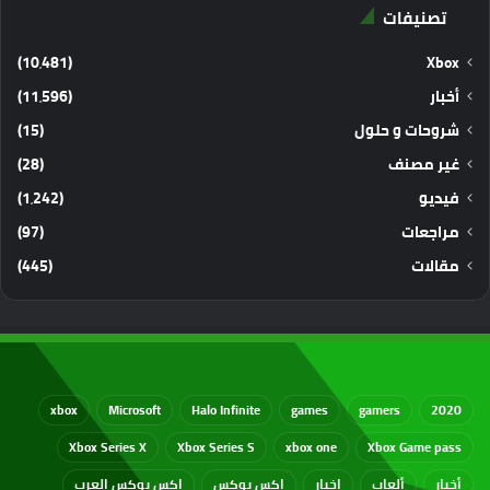
تصنيفات
(10٬481)
Xbox
أخبار
(11٬596)
شروحات و حلول
(15)
غير مصنف
(28)
فيديو
(1٬242)
مراجعات
(97)
مقالات
(445)
xbox
Microsoft
Halo Infinite
games
gamers
2020
Xbox Series X
Xbox Series S
xbox one
Xbox Game pass
أخبار
ألعاب
اخبار
اكس بوكس
اكس بوكس العرب