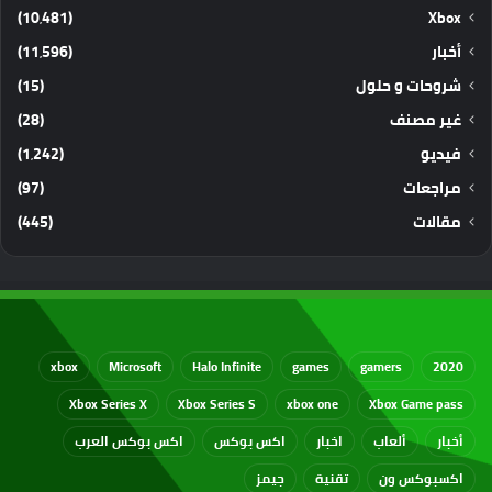
(10٬481)
Xbox
أخبار
(11٬596)
شروحات و حلول
(15)
غير مصنف
(28)
فيديو
(1٬242)
مراجعات
(97)
مقالات
(445)
xbox
Microsoft
Halo Infinite
games
gamers
2020
Xbox Series X
Xbox Series S
xbox one
Xbox Game pass
أخبار
ألعاب
اخبار
اكس بوكس
اكس بوكس العرب
اكسبوكس ون
تقنية
جيمز