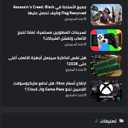
جميع الأسلحة في Assassin’s Creed: Black
Flag Resynced وكيف تحصل عليها
منذ أسبوعين
تسريحات المطورين مستمرة: لماذا تنجح
الألعاب وتفشل الشركات؟
منذ أسبوعين
هل نقص الذاكرة سيجعل أجهزة الألعاب أغلى
حتى 2028؟
منذ 3 أسابيع
ارتفاع أسعار Xbox: هل تدفع مايكروسوفت
اللاعبين نحو Game Pass والـ Cloud ؟
منذ 4 أسابيع
تصنيفات