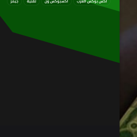
اكس بوكس العرب
اكسبوكس ون
تقنية
جيمز