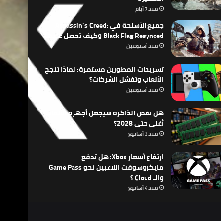
منذ 7 أيام
جميع الأسلحة في Assassin’s Creed:
Black Flag Resynced وكيف تحصل عليها
منذ أسبوعين
تسريحات المطورين مستمرة: لماذا تنجح
الألعاب وتفشل الشركات؟
منذ أسبوعين
هل نقص الذاكرة سيجعل أجهزة الألعاب
أغلى حتى 2028؟
منذ 3 أسابيع
ارتفاع أسعار Xbox: هل تدفع
مايكروسوفت اللاعبين نحو Game Pass
والـ Cloud ؟
منذ 4 أسابيع