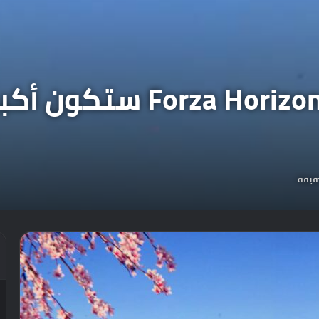
الخريطة في لعبة rizon 6
قيقة