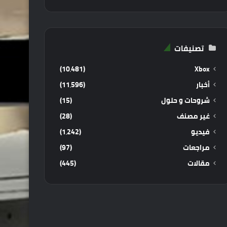
تصنيفات
(10٬481)
Xbox
أخبار
(11٬596)
شروحات و حلول
(15)
غير مصنف
(28)
فيديو
(1٬242)
مراجعات
(97)
مقالات
(445)