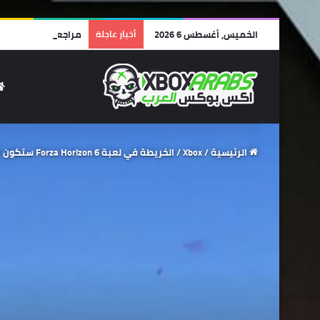
الخميس, أغسطس 6 2026
أخبار عاجلة
مراجعة Lego Batman: Legacy of the Dark Knight | أفضل ألعاب الليجو… وأجمل رسالة حب لشخصية باتمان!
الرئيسية
/
Xbox
/
الخريطة في لعبة Forza Horizon 6 ستكون أكبر وأكثر كثافة من الجزء الخامس.