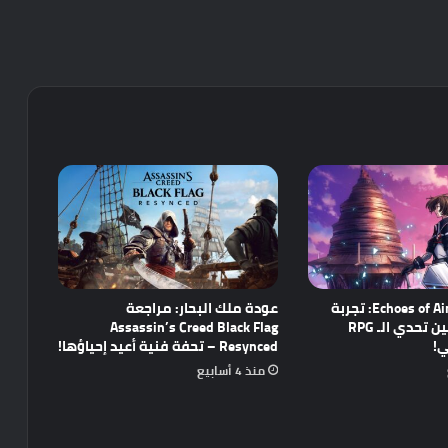
مراجعة Echoes of Aincrad: تجربة
عودة ملك البحار: مراجعة
واعدة تجمع بين تحدي الـ RPG
Assassin’s Creed Black Flag
ي!
Resynced – تحفة فنية أعيد إحياؤها!
منذ 4 أسابيع