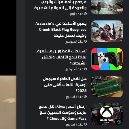
مزدحم بالمغامرات والرعب
والعودة إلى العوالم الشهيرة
منذ 7 أيام
جميع الأسلحة في Assassin’s
Creed: Black Flag Resynced
وكيف تحصل عليها
منذ أسبوعين
تسريحات المطورين مستمرة:
لماذا تنجح الألعاب وتفشل
الشركات؟
منذ أسبوعين
هل نقص الذاكرة سيجعل
أجهزة الألعاب أغلى حتى
2028؟
منذ 3 أسابيع
ارتفاع أسعار Xbox: هل تدفع
مايكروسوفت اللاعبين نحو
Game Pass والـ Cloud ؟
منذ 4 أسابيع