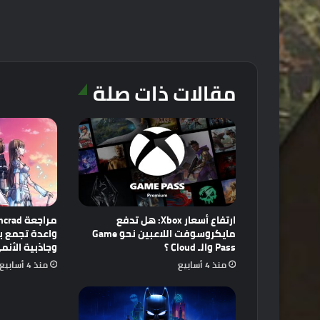
مقالات ذات صلة
ارتفاع أسعار Xbox: هل تدفع
مايكروسوفت اللاعبين نحو Game
Pass والـ Cloud ؟
وجاذبية الأنم
منذ 4 أسابيع
منذ 4 أسابيع