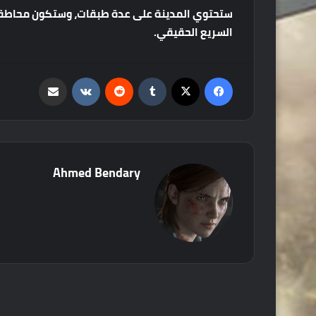
ستحتوي
المدينة
على
عدة
طبقات،
وستكون
محاطة
السريع
الحقيقي
.
فيسبوك
‫X
‏Tumblr
‏Reddit
‏VKontakte
مشاركة عبر البريد
Ahmed Bendary