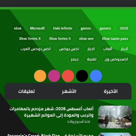
xbox
Microsoft
Halo Infinite
games
gamers
2020
Xbox Series X
Xbox Series S
xbox one
Xbox Game pass
أخبار
ألعاب
اخبار
اكس بوكس
اكس بوكس العرب
اكسبوكس ون
تقنية
جيمز
‫X
فيسبوك
‫YouTube
انستقرام
ملخص
الموقع
الأخيرة
الأشهر
تعليقات
RSS
ألعاب أغسطس 2026: شهر مزدحم بالمغامرات
والرعب والعودة إلى العوالم الشهيرة
منذ أسبوع واحد
جميع الأسلحة في Assassin’s Creed: Black Flag