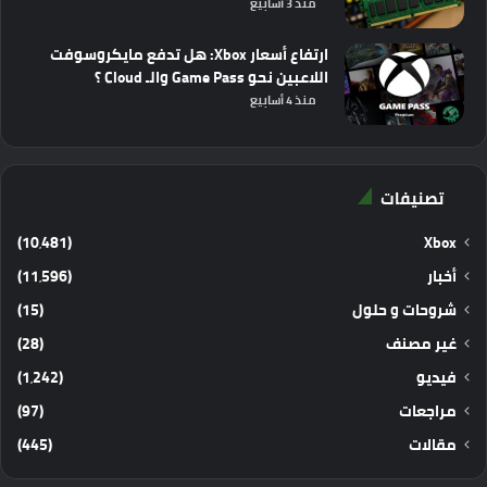
منذ 3 أسابيع
ارتفاع أسعار Xbox: هل تدفع مايكروسوفت
اللاعبين نحو Game Pass والـ Cloud ؟
منذ 4 أسابيع
تصنيفات
(10٬481)
Xbox
أخبار
(11٬596)
شروحات و حلول
(15)
غير مصنف
(28)
فيديو
(1٬242)
مراجعات
(97)
مقالات
(445)