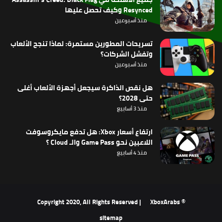
Resynced وكيف تحصل عليها
منذ أسبوعين
تسريحات المطورين مستمرة: لماذا تنجح الألعاب
وتفشل الشركات؟
منذ أسبوعين
هل نقص الذاكرة سيجعل أجهزة الألعاب أغلى
حتى 2028؟
منذ 3 أسابيع
ارتفاع أسعار Xbox: هل تدفع مايكروسوفت
اللاعبين نحو Game Pass والـ Cloud ؟
منذ 4 أسابيع
XboxArabs
© Copyright 2020, All Rights Reserved |
sitemap