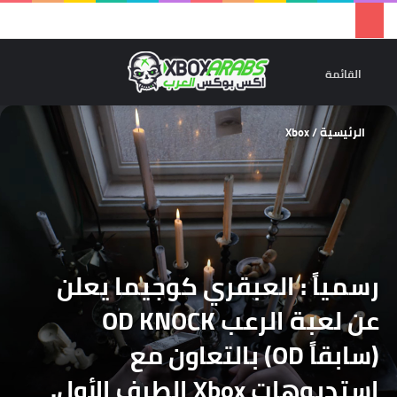
تسجيل 
ال
القائمة
الرئيسية
/
Xbox
‏رسمياً : العبقري كوجيما يعلن
عن لعبة الرعب OD KNOCK
(سابقاً OD) بالتعاون مع
استديوهات Xbox الطرف الأول.