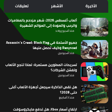
الموقع
الأخيرة
الأشهر
تعليقات
RSS
ألعاب أغسطس 2026: شهر مزدحم بالمغامرات
والرعب والعودة إلى العوالم الشهيرة
منذ أسبوع واحد
جميع الأسلحة في Assassin’s Creed: Black Flag
Resynced وكيف تحصل عليها
منذ أسبوعين
تسريحات المطورين مستمرة: لماذا تنجح الألعاب
وتفشل الشركات؟
منذ أسبوعين
هل نقص الذاكرة سيجعل أجهزة الألعاب أغلى
حتى 2028؟
منذ 3 أسابيع
ارتفاع أسعار Xbox: هل تدفع مايكروسوفت