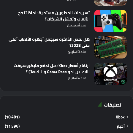
تسريحات المطورين مستمرة: لماذا تنجح
الألعاب وتفشل الشركات؟
منذ أسبوعين
هل نقص الذاكرة سيجعل أجهزة الألعاب أغلى
حتى 2028؟
منذ 3 أسابيع
ارتفاع أسعار Xbox: هل تدفع مايكروسوفت
اللاعبين نحو Game Pass والـ Cloud ؟
منذ 4 أسابيع
تصنيفات
(10٬481)
Xbox
أخبار
(11٬596)