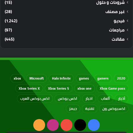
شروحات و حلول
(15)
غير مصنف
(28)
فيديو
(1٬242)
مراجعات
(97)
مقالات
(445)
xbox
Microsoft
Halo Infinite
games
gamers
2020
Xbox Series X
Xbox Series S
xbox one
Xbox Game pass
أخبار
ألعاب
اخبار
اكس بوكس
اكس بوكس العرب
اكسبوكس ون
تقنية
جيمز
‫X
فيسبوك
‫YouTube
انستقرام
ملخص