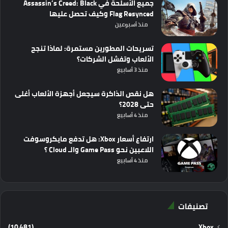
جميع الأسلحة في Assassin’s Creed: Black
Flag Resynced وكيف تحصل عليها
منذ أسبوعين
تسريحات المطورين مستمرة: لماذا تنجح
الألعاب وتفشل الشركات؟
منذ 3 أسابيع
هل نقص الذاكرة سيجعل أجهزة الألعاب أغلى
حتى 2028؟
منذ 4 أسابيع
ارتفاع أسعار Xbox: هل تدفع مايكروسوفت
اللاعبين نحو Game Pass والـ Cloud ؟
منذ 4 أسابيع
تصنيفات
(10٬481)
Xbox