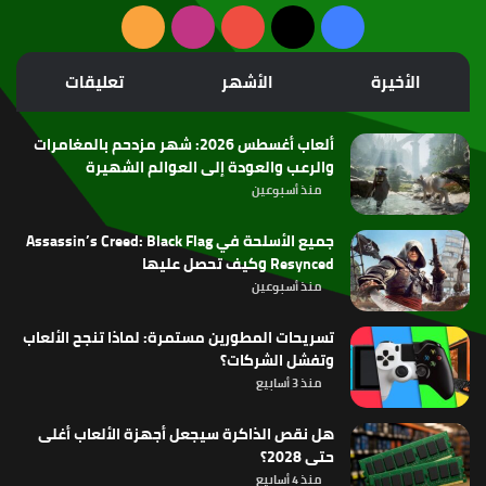
‫X
فيسبوك
‫YouTube
انستقرام
ملخص
الموقع
الأخيرة
الأشهر
تعليقات
RSS
ألعاب أغسطس 2026: شهر مزدحم بالمغامرات
والرعب والعودة إلى العوالم الشهيرة
منذ أسبوعين
جميع الأسلحة في Assassin’s Creed: Black Flag
Resynced وكيف تحصل عليها
منذ أسبوعين
تسريحات المطورين مستمرة: لماذا تنجح الألعاب
وتفشل الشركات؟
منذ 3 أسابيع
هل نقص الذاكرة سيجعل أجهزة الألعاب أغلى
حتى 2028؟
منذ 4 أسابيع