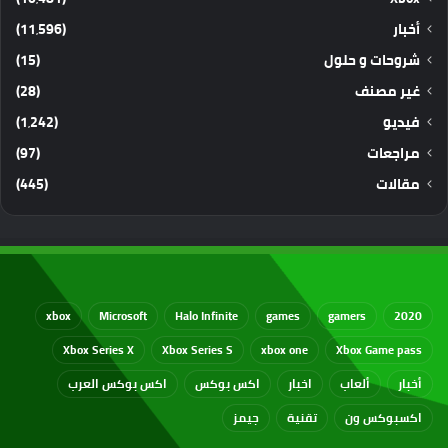
أخبار
(11٬596)
شروحات و حلول
(15)
غير مصنف
(28)
فيديو
(1٬242)
مراجعات
(97)
مقالات
(445)
xbox
Microsoft
Halo Infinite
games
gamers
2020
Xbox Series X
Xbox Series S
xbox one
Xbox Game pass
أخبار
ألعاب
اخبار
اكس بوكس
اكس بوكس العرب
اكسبوكس ون
تقنية
جيمز