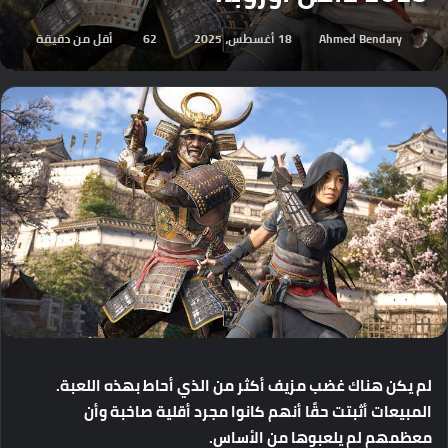
Ahmed Bendary
18 أغسطس، 2025
62
أقل من دقيقة
لم
يكن
هناك
غضب
مزيف
أكثر
من
الذي
أحاط
بهذه
اللعبة
.
المبيعات
أثبتت
حقًا
أنهم
كانوا
مجرد
أقلية
صاخبة
وأن
معظمهم
لم
يلعبوها
من
الأساس
.