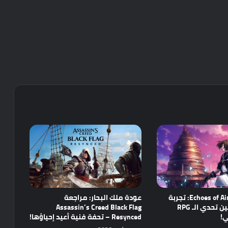
مراجعة Echoes of Aincrad: تجربة
عودة ملك البحار: مراجعة
واعدة تجمع بين تحدي الـ RPG
Assassin’s Creed Black Flag
ي!
Resynced – تحفة فنية أعيد إحياؤها!