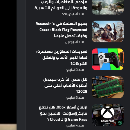
مزدحم بالمغامرات والرعب
والعودة إلى العوالم الشهيرة
منذ أسبوع واحد
جميع الأسلحة في Assassin’s
Creed: Black Flag Resynced
وكيف تحصل عليها
منذ أسبوعين
تسريحات المطورين مستمرة:
لماذا تنجح الألعاب وتفشل
الشركات؟
منذ 3 أسابيع
هل نقص الذاكرة سيجعل
أجهزة الألعاب أغلى حتى
2028؟
منذ 3 أسابيع
ارتفاع أسعار Xbox: هل تدفع
مايكروسوفت اللاعبين نحو
Game Pass والـ Cloud ؟
منذ 4 أسابيع