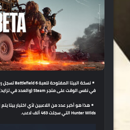
نسخة
البيتا
المفتوحة
للعبة
Battlefield 6
تسجل
رق
في
نفس
الوقت
على
متجر
Steam (
والعدد
في
تزايد
.
هذا
هو
أكبر
عدد
من
اللاعبين
لأي
اختبار
بيتا
يتم
إ
Hunter Wilds
التي
سجلت
463
ألف
لاعب
.