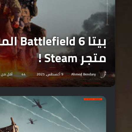
بيتا 
متجر Steam !
Ahmed Bendary
9 أغسطس، 2025
44
أقل من 