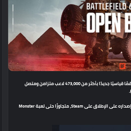
مًا
قياسيًا
جديدًا
بأكثر
من
473,000
لاعب
متزامن
ومتصل
)
صداره
على
الإطلاق
على
Steam
،
متجاوزًا
حتى
لعبة
Monster