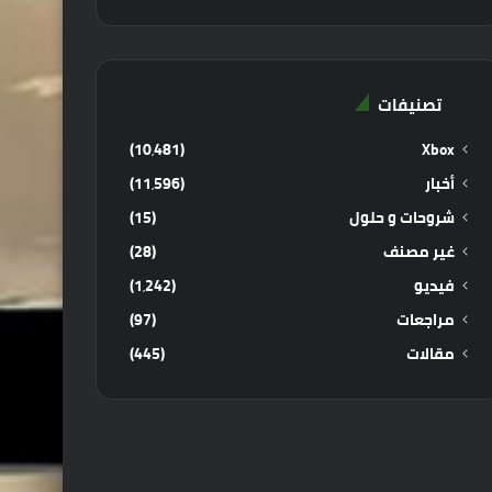
تصنيفات
(10٬481)
Xbox
أخبار
(11٬596)
شروحات و حلول
(15)
غير مصنف
(28)
فيديو
(1٬242)
مراجعات
(97)
مقالات
(445)