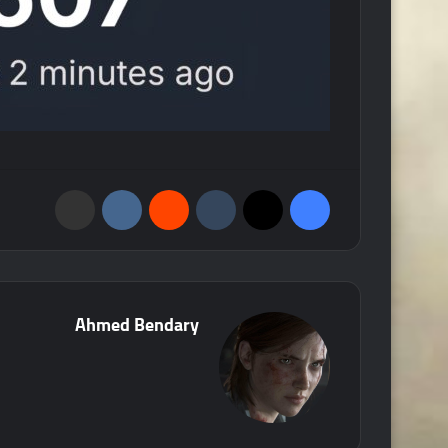
فيسبوك
‫X
‏Tumblr
‏Reddit
‏VKontakte
مشاركة عبر البريد
Ahmed Bendary